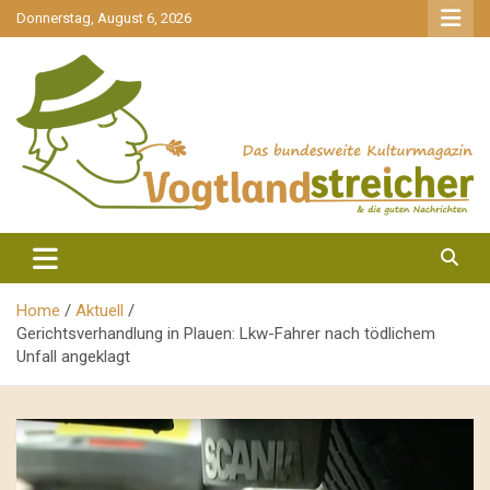
gehe
Donnerstag, August 6, 2026
zum
Inhalt
aktuell & mittendrin
Vogtlandstreicher
Home
Aktuell
Gerichtsverhandlung in Plauen: Lkw-Fahrer nach tödlichem
Unfall angeklagt