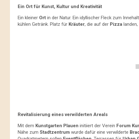
Ein Ort für Kunst, Kultur und Kreativität
Ein kleiner
Ort
in der Natur. Ein idyllischer Fleck zum Innehal
kühlen Getränk. Platz für
Kräuter
, die auf der
Pizza
landen, 
Revitalisierung eines verwilderten Areals
Mit dem
Kunstgarten Plauen
initiiert der Verein
Forum Kun
Nähe zum
Stadtzentrum
wurde dafür eine verwilderte
Bra
Quadratmetern sollen
Eventflächen
, Terrassen für
Urban 