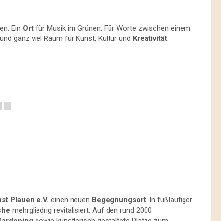
ten. Ein
Ort
für Musik im Grünen. Für Worte zwischen einem
und ganz viel Raum für Kunst, Kultur und
Kreativität
.
st Plauen e.V.
einen neuen
Begegnungsort
. In fußläufiger
che
mehrgliedrig revitalisiert. Auf den rund 2000
Gardening
sowie künstlerisch gestaltete Plätze zum