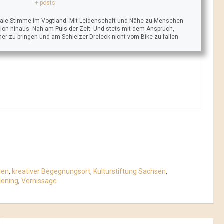
+ posts
trale Stimme im Vogtland. Mit Leidenschaft und Nähe zu Menschen
ion hinaus. Nah am Puls der Zeit. Und stets mit dem Anspruch,
äher zu bringen und am Schleizer Dreieck nicht vom Bike zu fallen.
uen
,
kreativer Begegnungsort
,
Kulturstiftung Sachsen
,
dening
,
Vernissage