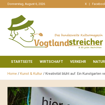
gehe
Donnerstag, August 6, 2026
X
Faceboo
zum
Inhalt
aktuell & mittendrin
Vogtlandstreicher
STARTSEITE
WIRTSCHAFT
VERKEHR
NATUR
Home
Kunst & Kultur
Kreativität blüht auf: Ein Kunstgarten v