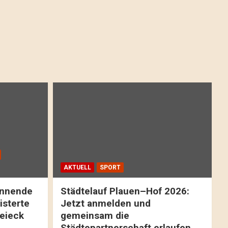
AKTUELL
SPORT
pannende
Städtelauf Plauen–Hof 2026:
isterte
Jetzt anmelden und
reieck
gemeinsam die
Städtepartnerschaft erlaufen