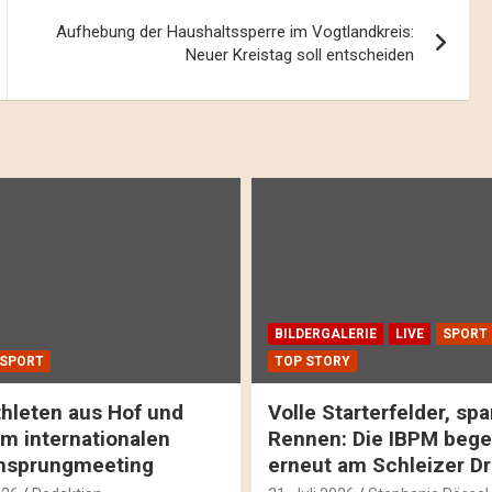
Aufhebung der Haushaltssperre im Vogtlandkreis:
Neuer Kreistag soll entscheiden
BILDERGALERIE
LIVE
SPORT
SPORT
TOP STORY
hleten aus Hof und
Volle Starterfelder, s
m internationalen
Rennen: Die IBPM bege
hsprungmeeting
erneut am Schleizer D