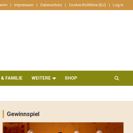
ramm
Impressum
Datenschutz
Cookie-Richtlinie (EU)
Log In
 & FAMILIE
WEITERE
SHOP
Gewinnspiel