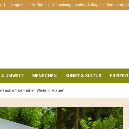
k
Instagram
YouTube
Verbreitungsgebiet / Auflage
Partnerprog
 & UMWELT
MENSCHEN
KUNST & KULTUR
FREIZEIT
erzaubert seit einer Weile in Plauen