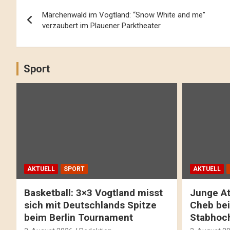
Beitrags-
Märchenwald im Vogtland: “Snow White and me”
Navigation
verzaubert im Plauener Parktheater
Sport
AKTUELL
SPORT
AKTUELL
Basketball: 3×3 Vogtland misst
Junge At
sich mit Deutschlands Spitze
Cheb bei
beim Berlin Tournament
Stabhoc