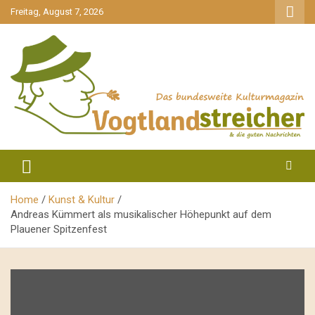
gehe
Freitag, August 7, 2026
zum
Inhalt
aktuell & mittendrin
Vogtlandstreicher
Home
Kunst & Kultur
Andreas Kümmert als musikalischer Höhepunkt auf dem
Plauener Spitzenfest