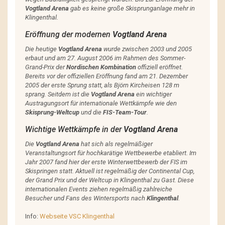
Vogtland Arena
gab es keine große Skisprunganlage mehr in
Klingenthal.
Eröffnung der modernen
Vogtland Arena
Die heutige
Vogtland Arena
wurde zwischen 2003 und 2005
erbaut und am 27. August 2006 im Rahmen des Sommer-
Grand-Prix der
Nordischen Kombination
offiziell eröffnet.
Bereits vor der offiziellen Eröffnung fand am 21. Dezember
2005 der erste Sprung statt, als Björn Kircheisen 128 m
sprang. Seitdem ist die
Vogtland Arena
ein wichtiger
Austragungsort für internationale Wettkämpfe wie den
Skisprung-Weltcup
und die
FIS-Team-Tour
.
Wichtige Wettkämpfe in der
Vogtland Arena
Die
Vogtland Arena
hat sich als regelmäßiger
Veranstaltungsort für hochkarätige Wettbewerbe etabliert. Im
Jahr 2007 fand hier der erste Winterwettbewerb der FIS im
Skispringen statt. Aktuell ist regelmäßig der Continental Cup,
der Grand Prix und der Weltcup in Klingenthal zu Gast. Diese
internationalen Events ziehen regelmäßig zahlreiche
Besucher und Fans des Wintersports nach
Klingenthal
.
Info:
Webseite VSC Klingenthal