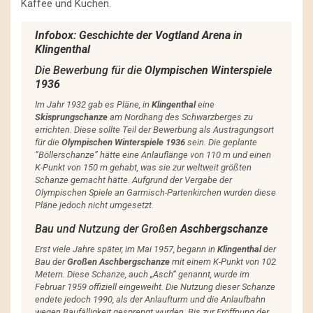
Kaffee und Kuchen.
Infobox: Geschichte der Vogtland Arena in
Klingenthal
Die Bewerbung für die
Olympischen Winterspiele
1936
Im Jahr 1932 gab es Pläne, in
Klingenthal
eine
Skisprungschanze
am Nordhang des Schwarzberges zu
errichten. Diese sollte Teil der Bewerbung als Austragungsort
für die
Olympischen Winterspiele 1936
sein. Die geplante
“Böllerschanze” hätte eine Anlauflänge von 110 m und einen
K-Punkt von 150 m gehabt, was sie zur weltweit größten
Schanze gemacht hätte. Aufgrund der Vergabe der
Olympischen Spiele an Garmisch-Partenkirchen wurden diese
Pläne jedoch nicht umgesetzt.
Bau und Nutzung der Großen
Aschbergschanze
Erst viele Jahre später, im Mai 1957, begann in
Klingenthal
der
Bau der
Großen Aschbergschanze
mit einem K-Punkt von 102
Metern. Diese Schanze, auch „Asch“ genannt, wurde im
Februar 1959 offiziell eingeweiht. Die Nutzung dieser Schanze
endete jedoch 1990, als der Anlaufturm und die Anlaufbahn
wegen Baufälligkeit gesprengt wurden. Bis zur Eröffnung der