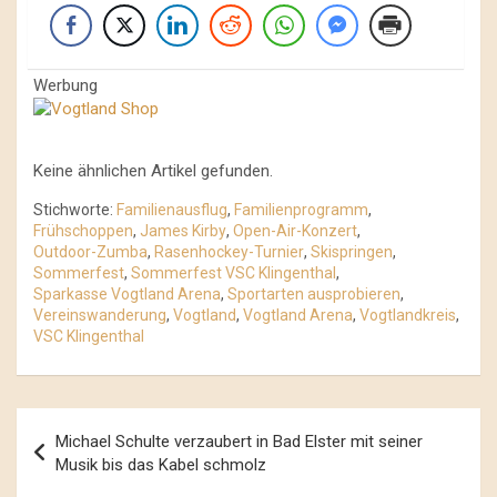
Werbung
Keine ähnlichen Artikel gefunden.
Stichworte:
Familienausflug
,
Familienprogramm
,
Frühschoppen
,
James Kirby
,
Open-Air-Konzert
,
Outdoor-Zumba
,
Rasenhockey-Turnier
,
Skispringen
,
Sommerfest
,
Sommerfest VSC Klingenthal
,
Sparkasse Vogtland Arena
,
Sportarten ausprobieren
,
Vereinswanderung
,
Vogtland
,
Vogtland Arena
,
Vogtlandkreis
,
VSC Klingenthal
Beitrags-
Michael Schulte verzaubert in Bad Elster mit seiner
Navigation
Musik bis das Kabel schmolz