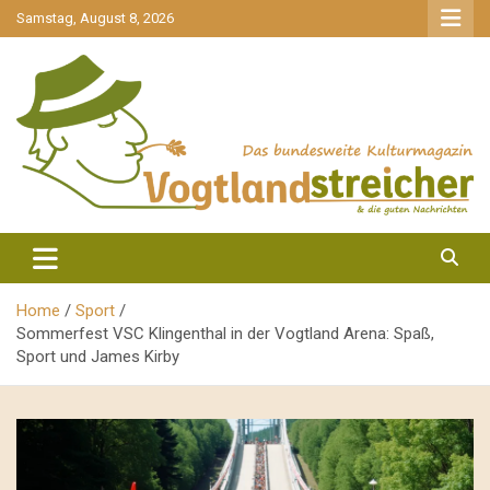
gehe
Samstag, August 8, 2026
zum
Inhalt
aktuell & mittendrin
Vogtlandstreicher
Home
Sport
Sommerfest VSC Klingenthal in der Vogtland Arena: Spaß,
Sport und James Kirby