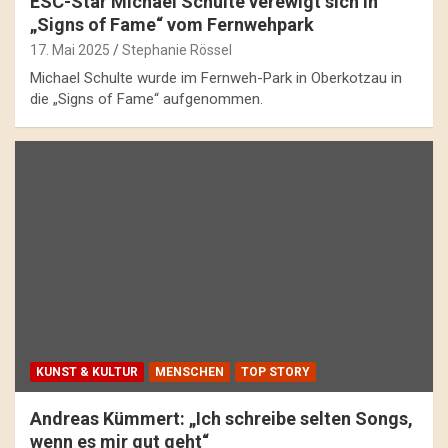
ESC-Star Michael Schulte verewigt sich in
„Signs of Fame“ vom Fernwehpark
17. Mai 2025
Stephanie Rössel
Michael Schulte wurde im Fernweh-Park in Oberkotzau in
die „Signs of Fame“ aufgenommen.
KUNST & KULTUR
MENSCHEN
TOP STORY
Andreas Kümmert: „Ich schreibe selten Songs,
wenn es mir gut geht“