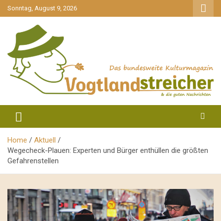
gehe
Sonntag, August 9, 2026
zum
Inhalt
aktuell & mittendrin
Vogtlandstreicher
Home
Aktuell
Wegecheck-Plauen: Experten und Bürger enthüllen die größten
Gefahrenstellen