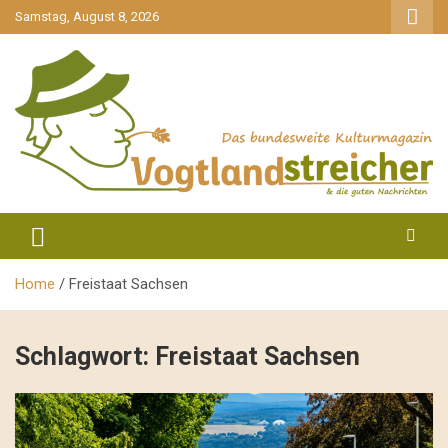
gehe
Samstag, August 8, 2026
zum
Inhalt
aktuell & mittendrin
Vogtlandstreicher
Home
Freistaat Sachsen
Schlagwort:
Freistaat Sachsen