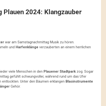
g Plauen 2024: Klangzauber
ter
war am Samstagnachmittag Musik zu hören.
ommeln und
Harfenklänge
verzauberten an einem herrlichen
wieder viele Menschen in den
Plauener Stadtpark
zog. Sogar
mittag gefühlt schwungvoller, während rund um das Ufer
n entlockten. Unter den Bäumen erklangen
Blasinstrumente
Sänger
Gehör.