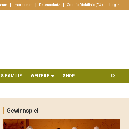
ramm
Impressum
Datenschutz
Cookie-Richtlinie (EU)
Log In
 & FAMILIE
WEITERE
SHOP
Gewinnspiel