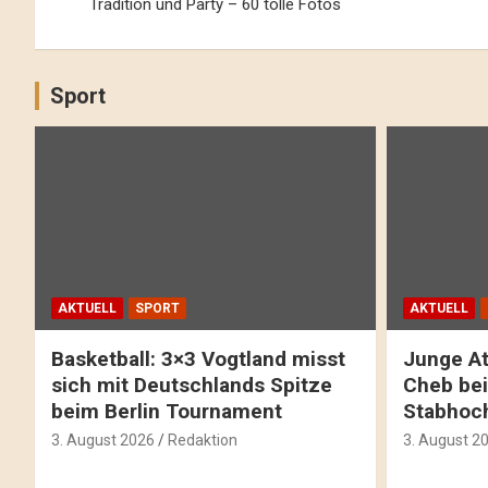
Navigation
Tradition und Party – 60 tolle Fotos
Sport
AKTUELL
SPORT
AKTUELL
Basketball: 3×3 Vogtland misst
Junge At
sich mit Deutschlands Spitze
Cheb bei
beim Berlin Tournament
Stabhoc
3. August 2026
Redaktion
3. August 2