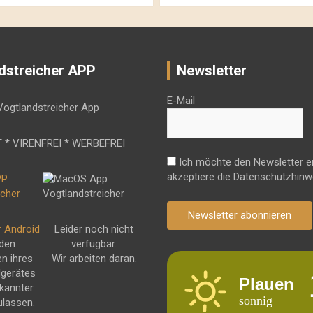
dstreicher APP
Newsletter
E-Mail
 * VIRENFREI * WERBEFREI
Ich möchte den Newsletter e
akzeptiere die Datenschutzhinw
Newsletter abonnieren
r Android
Leider noch nicht
 den
verfügbar.
en ihres
Wir arbeiten daran.
dgerätes
Plauen
kannter
sonnig
ulassen.