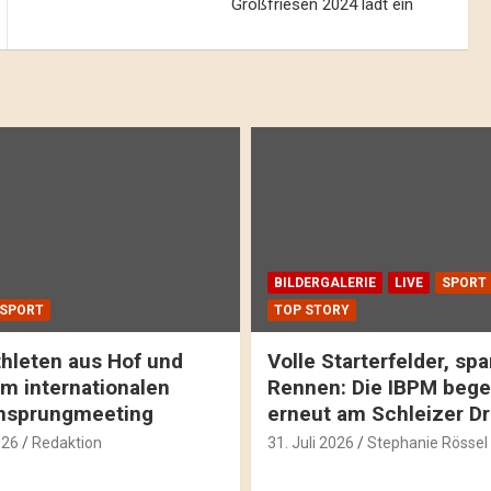
Großfriesen 2024 lädt ein
BILDERGALERIE
LIVE
SPORT
SPORT
TOP STORY
hleten aus Hof und
Volle Starterfelder, s
m internationalen
Rennen: Die IBPM bege
hsprungmeeting
erneut am Schleizer D
026
Redaktion
31. Juli 2026
Stephanie Rössel