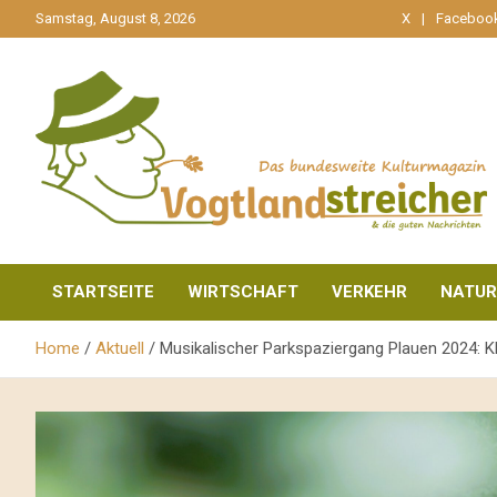
gehe
Samstag, August 8, 2026
X
Faceboo
zum
Inhalt
aktuell & mittendrin
Vogtlandstreicher
STARTSEITE
WIRTSCHAFT
VERKEHR
NATUR
Home
Aktuell
Musikalischer Parkspaziergang Plauen 2024: K