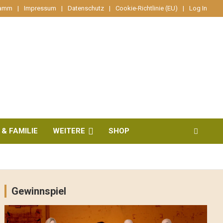
ramm
Impressum
Datenschutz
Cookie-Richtlinie (EU)
Log In
 & FAMILIE
WEITERE
SHOP
Gewinnspiel