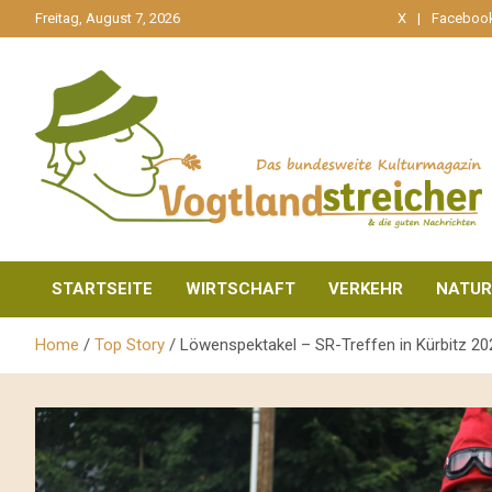
gehe
Freitag, August 7, 2026
X
Faceboo
zum
Inhalt
aktuell & mittendrin
Vogtlandstreicher
STARTSEITE
WIRTSCHAFT
VERKEHR
NATUR
Home
Top Story
Löwenspektakel – SR-Treffen in Kürbitz 202