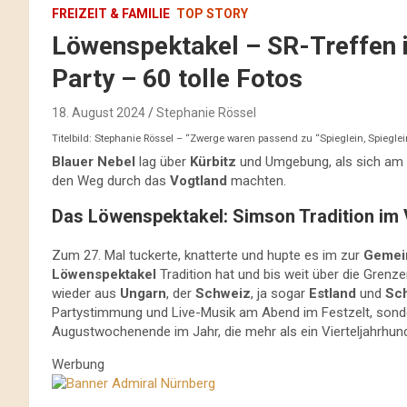
FREIZEIT & FAMILIE
TOP STORY
Löwenspektakel – SR-Treffen i
Party – 60 tolle Fotos
18. August 2024
Stephanie Rössel
Titelbild: Stephanie Rössel – “Zwerge waren passend zu “Spieglein, Spieglei
Blauer Nebel
lag über
Kürbitz
und Umgebung, als sich am 
den Weg durch das
Vogtland
machten.
Das Löwenspektakel: Simson Tradition im
Zum 27. Mal tuckerte, knatterte und hupte es im zur
Gemein
Löwenspektakel
Tradition hat und bis weit über die Grenz
wieder aus
Ungarn
, der
Schweiz
, ja sogar
Estland
und
Sc
Partystimmung und Live-Musik am Abend im Festzelt, sonder
Augustwochenende im Jahr, die mehr als ein Vierteljahrhund
Werbung