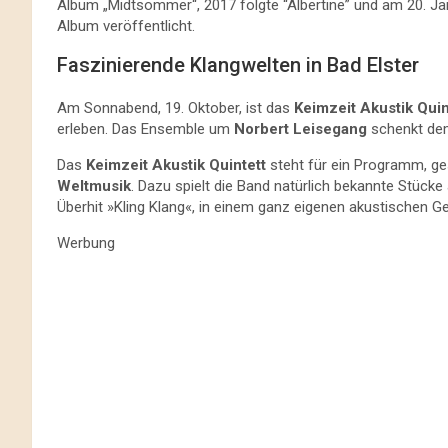
Album „Midtsommer“, 2017 folgte “Albertine” und am 20. Ja
Album veröffentlicht.
Faszinierende Klangwelten in Bad Elster
Am Sonnabend, 19. Oktober, ist das
Keimzeit Akustik Quin
erleben. Das Ensemble um
Norbert Leisegang
schenkt dem
Das
Keimzeit Akustik Quintett
steht für ein Programm, ge
Weltmusik
. Dazu spielt die Band natürlich bekannte Stüc
Überhit »Kling Klang«, in einem ganz eigenen akustischen G
Werbung