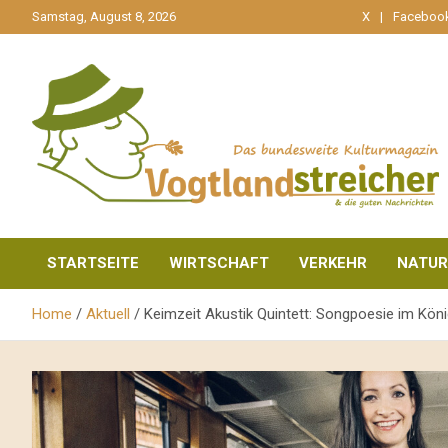
gehe
Samstag, August 8, 2026
X
Faceboo
zum
Inhalt
aktuell & mittendrin
Vogtlandstreicher
STARTSEITE
WIRTSCHAFT
VERKEHR
NATUR
Home
Aktuell
Keimzeit Akustik Quintett: Songpoesie im Köni