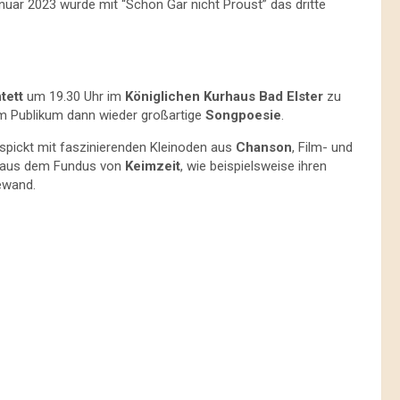
nuar 2023 wurde mit “Schon Gar nicht Proust” das dritte
tett
um 19.30 Uhr im
Königlichen Kurhaus Bad Elster
zu
 Publikum dann wieder großartige
Songpoesie
.
spickt mit faszinierenden Kleinoden aus
Chanson
, Film- und
ke aus dem Fundus von
Keimzeit
, wie beispielsweise ihren
ewand.