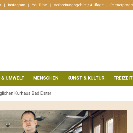
k
Instagram
YouTube
Verbreitungsgebiet / Auflage
Partnerprog
 & UMWELT
MENSCHEN
KUNST & KULTUR
FREIZEIT
glichen Kurhaus Bad Elster