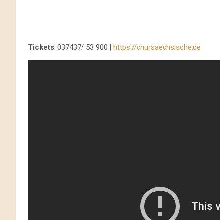
Tickets
: 037437/ 53 900 |
https://chursaechsische.de