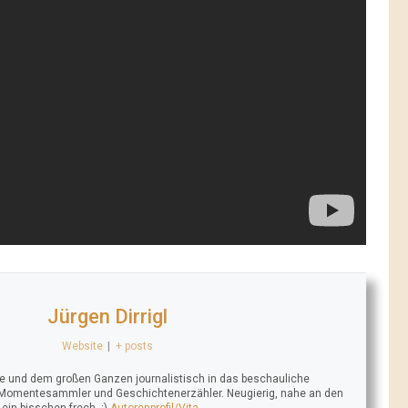
Jürgen Dirrigl
Website
|
+ posts
se und dem großen Ganzen journalistisch in das beschauliche
 Momentesammler und Geschichtenerzähler. Neugierig, nahe an den
n bisschen frech. :)
Autorenprofil/Vita