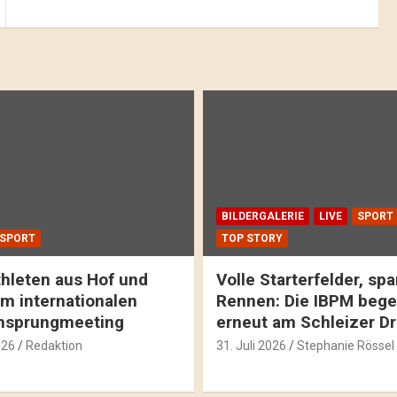
BILDERGALERIE
LIVE
SPORT
SPORT
TOP STORY
hleten aus Hof und
Volle Starterfelder, s
m internationalen
Rennen: Die IBPM bege
hsprungmeeting
erneut am Schleizer D
026
Redaktion
31. Juli 2026
Stephanie Rössel