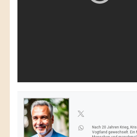
Nach 20 Jahren Krieg, Kri
Vogtland gewechselt. Ein
Menschen und manchmal ei