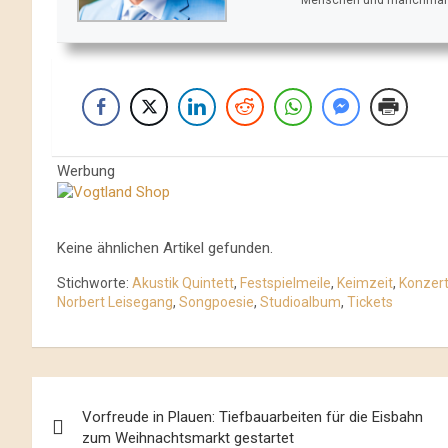
Werbung
Keine ähnlichen Artikel gefunden.
Stichworte:
Akustik Quintett
,
Festspielmeile
,
Keimzeit
,
Konzert
Norbert Leisegang
,
Songpoesie
,
Studioalbum
,
Tickets
Beitrags-
Vorfreude in Plauen: Tiefbauarbeiten für die Eisbahn
Navigation
zum Weihnachtsmarkt gestartet