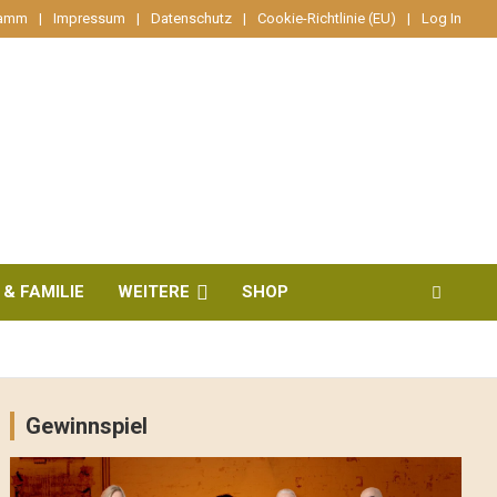
ramm
Impressum
Datenschutz
Cookie-Richtlinie (EU)
Log In
 & FAMILIE
WEITERE
SHOP
Gewinnspiel