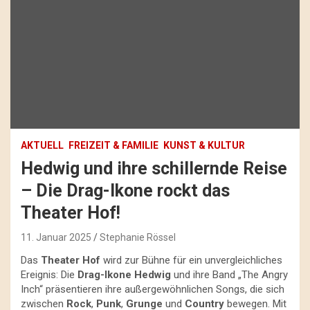
AKTUELL
FREIZEIT & FAMILIE
KUNST & KULTUR
Hedwig und ihre schillernde Reise
– Die Drag-Ikone rockt das
Theater Hof!
11. Januar 2025
Stephanie Rössel
Das
Theater Hof
wird zur Bühne für ein unvergleichliches
Ereignis: Die
Drag-Ikone Hedwig
und ihre Band „The Angry
Inch“ präsentieren ihre außergewöhnlichen Songs, die sich
zwischen
Rock
,
Punk
,
Grunge
und
Country
bewegen. Mit