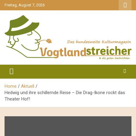
gehe
Freitag, August 7, 2026
zum
Inhalt
aktuell & mittendrin
Vogtlandstreicher
Home
Aktuell
Hedwig und ihre schillernde Reise – Die Drag-Ikone rockt das
Theater Hof!