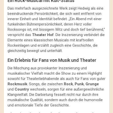
Ein Rock-Musical mit Kult-Status
Das mehrfach ausgezeichnete Werk zeigt Hedwig als eine
beeindruckende Persönlichkeit, die sich weit entfernt von
innerer Einheit und Identität befindet. „Ein Abend mit einer
funkelnden Bühnenpersönlichkeit, deren Herz voller
Rocksongs ist, mit bissigem Witz und doch tief berührend,“
verspricht das
Theater Hof
. Die Inszenierung verbindet die
Elemente eines klassischen Musicals mit kraftvollen
Rockeinlagen und erzählt zugleich eine Geschichte, die
gleichzeitig bewegt und unterhält.
Ein Erlebnis für Fans von Musik und Theater
Die Mischung aus provokanter Inszenierung und
musikalischer Vielfalt macht die Show zu einem Highlight
sowohl für Theaterliebhabende als auch für Fans von guter
Rockmusik
. Songs, die zwischen
Rock
,
Punk
,
Grunge
und
Country
wechseln, sorgen für eine außergewöhnliche
Klangvielfalt. Die Darbietung fesselt nicht nur durch ihre
musikalische Qualität, sondern auch durch die humorvolle
und emotionale Tiefe der Geschichte.