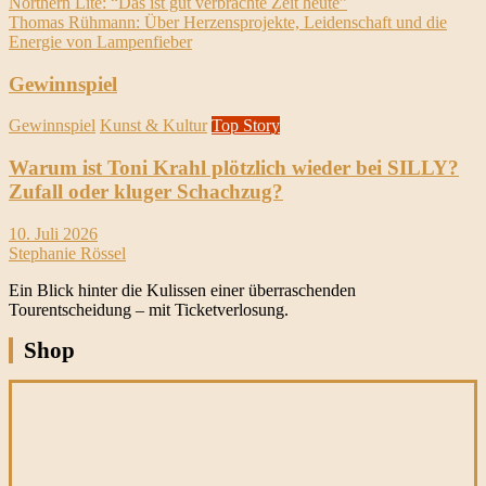
Beitrags-
Northern Lite: “Das ist gut verbrachte Zeit heute”
Thomas Rühmann: Über Herzensprojekte, Leidenschaft und die
Navigation
Energie von Lampenfieber
Gewinnspiel
Gewinnspiel
Kunst & Kultur
Top Story
Warum ist Toni Krahl plötzlich wieder bei SILLY?
Zufall oder kluger Schachzug?
10. Juli 2026
Stephanie Rössel
Ein Blick hinter die Kulissen einer überraschenden
Tourentscheidung – mit Ticketverlosung.
Shop