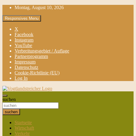
gehe
Montag, August 10, 2026
zum
Inhalt
Responsives Menu
X
Facebook
Instagram
YouTube
Verbreitungsgebiet / Auflage
Partnerprogramm
Impressum
Datenschutz
Cookie-Richtlinie (EU)
Log In
aktuell & mittendrin
suchen
Vogtlandstreicher
suchen
Startseite
Wirtschaft
Verkehr