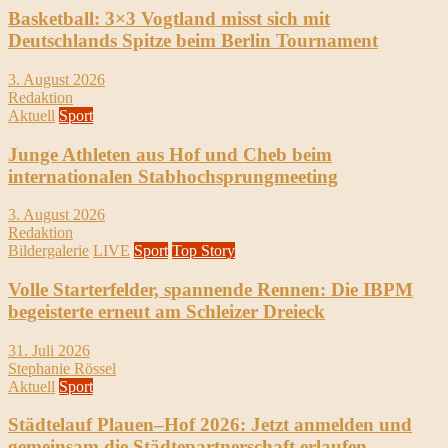
Basketball: 3×3 Vogtland misst sich mit
Deutschlands Spitze beim Berlin Tournament
3. August 2026
Redaktion
Aktuell
Sport
Junge Athleten aus Hof und Cheb beim
internationalen Stabhochsprungmeeting
3. August 2026
Redaktion
Bildergalerie
LIVE
Sport
Top Story
Volle Starterfelder, spannende Rennen: Die IBPM
begeisterte erneut am Schleizer Dreieck
31. Juli 2026
Stephanie Rössel
Aktuell
Sport
Städtelauf Plauen–Hof 2026: Jetzt anmelden und
gemeinsam die Städtepartnerschaft erlaufen