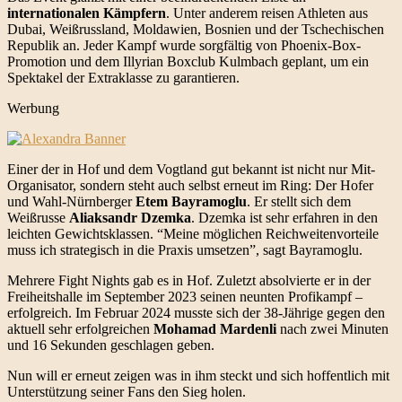
internationalen Kämpfern
. Unter anderem reisen Athleten aus
Dubai, Weißrussland, Moldawien, Bosnien und der Tschechischen
Republik an. Jeder Kampf wurde sorgfältig von Phoenix-Box-
Promotion und dem Illyrian Boxclub Kulmbach geplant, um ein
Spektakel der Extraklasse zu garantieren.
Werbung
Einer der in Hof und dem Vogtland gut bekannt ist nicht nur Mit-
Organisator, sondern steht auch selbst erneut im Ring: Der Hofer
und Wahl-Nürnberger
Etem Bayramoglu
. Er stellt sich dem
Weißrusse
Aliaksandr Dzemka
. Dzemka ist sehr erfahren in den
leichten Gewichtsklassen. “Meine möglichen Reichweitenvorteile
muss ich strategisch in die Praxis umsetzen”, sagt Bayramoglu.
Mehrere Fight Nights gab es in Hof. Zuletzt absolvierte er in der
Freiheitshalle im September 2023 seinen neunten Profikampf –
erfolgreich. Im Februar 2024 musste sich der 38-Jährige gegen den
aktuell sehr erfolgreichen
Mohamad Mardenli
nach zwei Minuten
und 16 Sekunden geschlagen geben.
Nun will er erneut zeigen was in ihm steckt und sich hoffentlich mit
Unterstützung seiner Fans den Sieg holen.