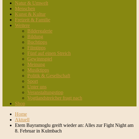
Natur & Umwelt
Menschen
Kunst & Kultur
Freizeit & Familie
Weitere
Bildergalerie
Bildung
Buchtipps
Filmtipps
Fünf auf einen Streich
Gewinnspiel
Meinung
Musiktipps
Politik & Gesellschaft
Sport
Unter uns
Veranstaltungstipp
Vogtlandstreicher fragt nach
Shop
Home
Aktuell
Etem Bayramoglu greift wieder an: Alles zur Fight Night am
8. Februar in Kulmbach