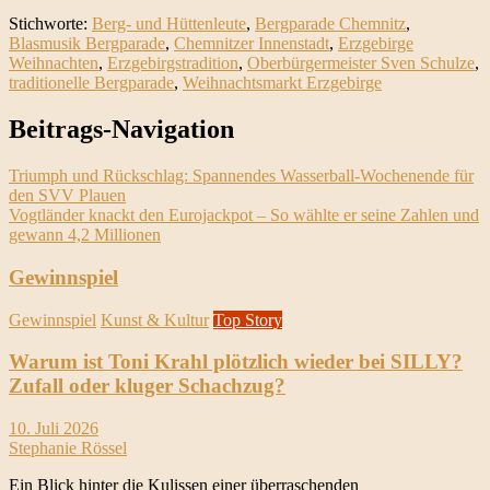
Stichworte:
Berg- und Hüttenleute
,
Bergparade Chemnitz
,
Blasmusik Bergparade
,
Chemnitzer Innenstadt
,
Erzgebirge
Weihnachten
,
Erzgebirgstradition
,
Oberbürgermeister Sven Schulze
,
traditionelle Bergparade
,
Weihnachtsmarkt Erzgebirge
Beitrags-Navigation
Triumph und Rückschlag: Spannendes Wasserball-Wochenende für
den SVV Plauen
Vogtländer knackt den Eurojackpot – So wählte er seine Zahlen und
gewann 4,2 Millionen
Gewinnspiel
Gewinnspiel
Kunst & Kultur
Top Story
Warum ist Toni Krahl plötzlich wieder bei SILLY?
Zufall oder kluger Schachzug?
10. Juli 2026
Stephanie Rössel
Ein Blick hinter die Kulissen einer überraschenden