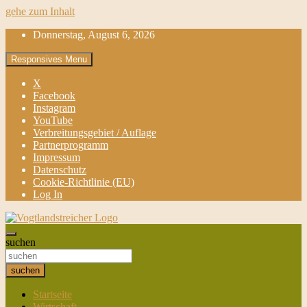
gehe zum Inhalt
Donnerstag, August 6, 2026
Responsives Menu
X
Facebook
Instagram
YouTube
Verbreitungsgebiet / Auflage
Partnerprogramm
Impressum
Datenschutz
Cookie-Richtlinie (EU)
Log In
aktuell & mittendrin
suchen
Vogtlandstreicher
suchen
Startseite
Wirtschaft