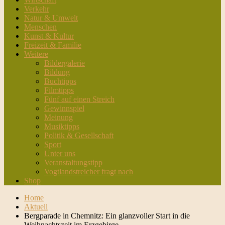
Verkehr
Natur & Umwelt
Menschen
Kunst & Kultur
Freizeit & Familie
Weitere
Bildergalerie
Bildung
Buchtipps
Filmtipps
Fünf auf einen Streich
Gewinnspiel
Meinung
Musiktipps
Politik & Gesellschaft
Sport
Unter uns
Veranstaltungstipp
Vogtlandstreicher fragt nach
Shop
Home
Aktuell
Bergparade in Chemnitz: Ein glanzvoller Start in die
Weihnachtszeit im Erzgebirge