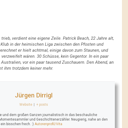
ieb, verdient eine eigene Zeile. Patrick Beach, 22 Jahre alt,
m Klub in der heimischen Liga zwischen den Pfosten und
sgerechnet er hielt achtmal, einige davon zum Staunen, und
verzweifelt wären. 30 Schüsse, kein Gegentor. In ein paar
 Australien, vor ein paar tausend Zuschauern. Den Abend, an
mt ihm trotzdem keiner mehr.
Jürgen Dirrigl
Website
|
+ posts
se und dem großen Ganzen journalistisch in das beschauliche
 Momentesammler und Geschichtenerzähler. Neugierig, nahe an den
n bisschen frech. :)
Autorenprofil/Vita