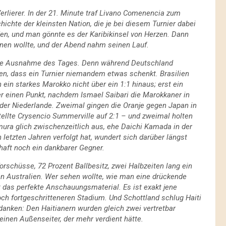
rlierer. In der 21. Minute traf Livano Comenencia zum
ichte der kleinsten Nation, die je bei diesem Turnier dabei
den, und man gönnte es der Karibikinsel von Herzen. Dann
nnen wollte, und der Abend nahm seinen Lauf.
r die Ausnahme des Tages. Denn während Deutschland
en, dass ein Turnier niemandem etwas schenkt. Brasilien
in starkes Marokko nicht über ein 1:1 hinaus; erst ein
r einen Punkt, nachdem Ismael Saibari die Marokkaner in
 der Niederlande. Zweimal gingen die Oranje gegen Japan in
 stellte Crysencio Summerville auf 2:1 – und zweimal holten
ura glich zwischenzeitlich aus, ehe Daichi Kamada in der
 letzten Jahren verfolgt hat, wundert sich darüber längst
haft noch ein dankbarer Gegner.
orschüsse, 72 Prozent Ballbesitz, zwei Halbzeiten lang ein
n Australien. Wer sehen wollte, wie man eine drückende
t das perfekte Anschauungsmaterial. Es ist exakt jene
noch fortgeschritteneren Stadium. Und Schottland schlug Haiti
edanken: Den Haitianern wurden gleich zwei vertretbar
 einen Außenseiter, der mehr verdient hätte.