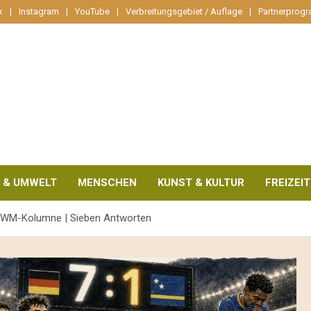
k
Instagram
YouTube
Verbreitungsgebiet / Auflage
Partnerprog
 & UMWELT
MENSCHEN
KUNST & KULTUR
FREIZEIT
che WM-Kolumne | Sieben Antworten