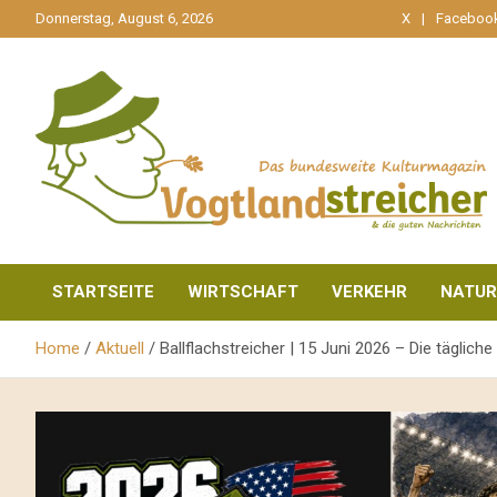
gehe
Donnerstag, August 6, 2026
X
Faceboo
zum
Inhalt
aktuell & mittendrin
Vogtlandstreicher
STARTSEITE
WIRTSCHAFT
VERKEHR
NATUR
Home
Aktuell
Ballflachstreicher | 15 Juni 2026 – Die tägli