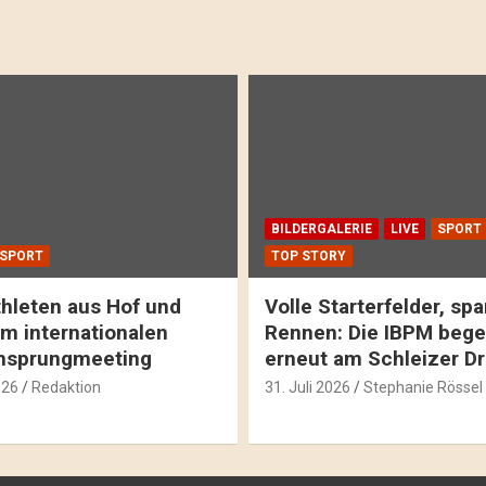
BILDERGALERIE
LIVE
SPORT
SPORT
TOP STORY
hleten aus Hof und
Volle Starterfelder, s
m internationalen
Rennen: Die IBPM bege
hsprungmeeting
erneut am Schleizer D
026
Redaktion
31. Juli 2026
Stephanie Rössel