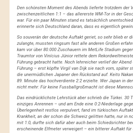
Den schönsten Moment des Abends lieferte trotzdem der Ve
zwischenzeitlichen 1:1 – das allererste WM-Tor in der Gesch
war. Für ein paar Minuten stand es tatsächlich unentschie
erinnerte sich Deutschland daran, dass es eigentlich gewi
So souverän der deutsche Auftakt geriet, so sehr blieb e
zulangte, mussten ringsum fast alle anderen Großen erfahr
kam vor über 80.000 Zuschauern im MetLife Stadium gegen e
Traumtor von Vinícius Júnior rettete dem Rekordweltmeiste
Führung gebracht hatte. Noch lehrreicher verlief der Abend
Führung – erst köpfte Virgil van Dijk sie nach vorn, später
die unermüdlichen Japaner den Rückstand auf. Keito Nakam
89. Minute das hochverdiente 2:2 erzielte. Wer Japan in den
nicht mehr: Für keine Fussballgroßmacht ist diese Mannsc
Das eindrücklichste Lehrstück aber schrieb die Türkei. 30 T
einziges Anrennen – und am Ende eine 0:2-Niederlage gege
Überlegenheit restlos verpulvert, fand im türkischen Auftak
Krankheit, an der schon die Schweiz gelitten hatte, nur in 
mit 1:0, durfte sich dafür aber auch beim Schiedsrichter b
erscheinende Elfmeter verweigert – ein bitterer Auftakt für