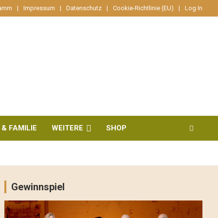
ramm
Impressum
Datenschutz
Cookie-Richtlinie (EU)
Log In
 & FAMILIE
WEITERE
SHOP
Gewinnspiel