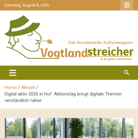
gehe
Samstag, August 8, 2026
zum
Inhalt
aktuell & mittendrin
Vogtlandstreicher
Home
Aktuell
Digital aktiv 2026 in Hof: Aktionstag bringt digitale Themen
verständlich näher