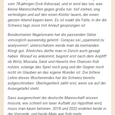
vom 78-jährigen Dick Advocaat, und er wird das tun, was
kleine Mannschaften gegen große tun: tief stehen, eng
verteidigen und auf den einen Konter lauern, der einen
ganzen Abend kippen kann. Es ist exakt die Falle, in die die
Schweiz tags zuvor mit Anlauf gesprungen ist.
Bundestrainer Nagelsmann hat die passenden Sätze
vorsorglich auswendig gelernt. Curaçao sei „spannend zu
analysieren”, unterschätzen werde man da niemanden.
Klingt gut. Ähnliches dürfte man in Zürich auch gesagt
haben. Worauf es ankommt, beginnt erst nach dem Anpfiff:
ob Wirtz, Musiala, Sané und Havertz ihre Chancen früh
nutzen, solange das Spiel noch jung und der Gegner noch
nicht im Glauben an das eigene Wunder ist. Die bittere
Lehre dieses Wochenendes hat die Schweiz bereits
aufgeschrieben: Überlegenheit zählt erst, wenn sie auf der
Anzeigetafel steht.
Dass ausgerechnet die deutsche Mannschaft wissen
müsste, wie schnell ein laxer Auftakt zur Hypothek wird,
muss man kaum betonen. 2018 und 2022 endeten beide in
der Vorrunde, und beide Male war früh mehr