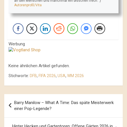
an den Menschen und manchmal ein bisschen frech. :)
Autorenprofil/Vita
Werbung
Keine ähnlichen Artikel gefunden.
Stichworte:
DFB
,
FIFA 2026
,
USA
,
WM 2026
Beitrags-
Barry Manilow – What A Time: Das späte Meisterwerk
Navigation
einer Pop-Legende?
Hinter Hecken und Gartentoren: Offene Gärten 2026 in