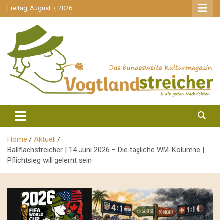
gehe
Freitag, August 7, 2026
zum
Inhalt
aktuell & mittendrin
Vogtlandstreicher
Home
Aktuell
Ballflachstreicher | 14 Juni 2026 – Die tägliche WM-Kolumne |
Pflichtsieg will gelernt sein