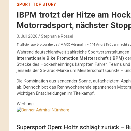
SPORT
TOP STORY
IBPM trotzt der Hitze am Hoc
Motorradsport, nächster Stopp
3. Juli 2026
Stephanie Rössel
Titelfoto: sport-fotografie.de / MAXX Adrenalin – #44 André Krüger macht sc
Während deutschlandweit zahlreiche Sportveranstaltungen 
Internationale Bike Promotion Meisterschaft (IBPM)
den
Strecke des Hockenheimrings kämpften Fahrer, Teams un
jenseits der 35-Grad-Marke um Meisterschaftspunkte – und
Die Kombination aus sengender Sonne, aufgeheiztem Asphal
ab. Dennoch bot das Rennwochenende spannenden Motorspo
wichtigen Entscheidungen im Titelkampf.
Werbung
Supersport Open: Holtz schlägt zurück – B