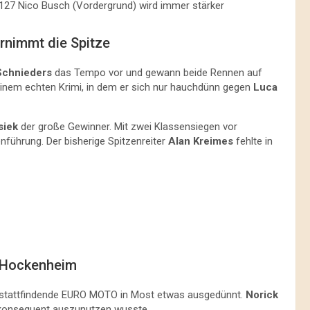
#127 Nico Busch (Vordergrund) wird immer stärker
ernimmt die Spitze
Schnieders
das Tempo vor und gewann beide Rennen auf
 einem echten Krimi, in dem er sich nur hauchdünn gegen
Luca
siek
der große Gewinner. Mit zwei Klassensiegen vor
nführung. Der bisherige Spitzenreiter
Alan Kreimes
fehlte in
n Hockenheim
l stattfindende EURO MOTO in Most etwas ausgedünnt.
Norick
onsequent auszunutzen wusste.