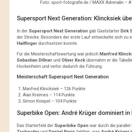
Foto: sport-fotografie.de / MAXX Adrenalin – 
Supersport Next Generation: Klincksiek üb
In der
Supersport Next Generation
gab Gaststarter
Dirk 
der Strecke. Besonders der erste Lauf entwickelte sich zu
Hailfinger
durchsetzen konnte.
Für die Meisterschaftswertung war jedoch
Manfred Klinck
Sebastian Dillner
und
Oliver Keck
übernahm er die Tabelle
Hockenheim und verlor dadurch die Führung.
Meisterschaft Supersport Next Generation
Manfred Klincksiek – 126 Punkte
Alan Kreimes – 114 Punkte
Simon Knispel – 104 Punkte
Superbike Open: André Krüger dominiert i
Das Starterfeld der
Superbike Open
war durch die paralle
Tschauder
und
Danijel Peric
fehlten, was
André Krüger
k