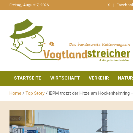
gehe
Freitag, August 7, 2026
X
Faceboo
zum
Inhalt
aktuell & mittendrin
Vogtlandstreicher
STARTSEITE
WIRTSCHAFT
VERKEHR
NATUR
Home
Top Story
IBPM trotzt der Hitze am Hockenheimring –