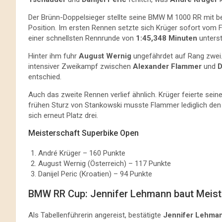
Der Brünn-Doppelsieger stellte seine BMW M 1000 RR mit b
Position. Im ersten Rennen setzte sich Krüger sofort vom F
einer schnellsten Rennrunde von
1:45,348 Minuten
unterst
Hinter ihm fuhr
August Wernig
ungefährdet auf Rang zwei.
intensiver Zweikampf zwischen
Alexander Flammer
und
D
entschied.
Auch das zweite Rennen verlief ähnlich. Krüger feierte s
frühen Sturz von Stankowski musste Flammer lediglich den
sich erneut Platz drei.
Meisterschaft Superbike Open
André Krüger – 160 Punkte
August Wernig (Österreich) – 117 Punkte
Danijel Peric (Kroatien) – 94 Punkte
BMW RR Cup: Jennifer Lehmann baut Meist
Als Tabellenführerin angereist, bestätigte
Jennifer Lehma