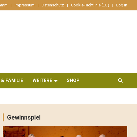
ramm
Impressum
Datenschutz
Cookie-Richtlinie (EU)
Log In
 & FAMILIE
WEITERE
SHOP
Gewinnspiel