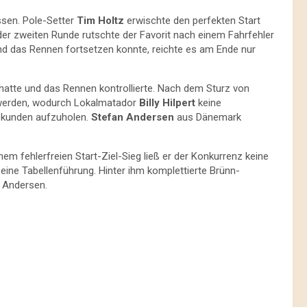
ssen. Pole-Setter
Tim Holtz
erwischte den perfekten Start
der zweiten Runde rutschte der Favorit nach einem Fahrfehler
und das Rennen fortsetzen konnte, reichte es am Ende nur
t hatte und das Rennen kontrollierte. Nach dem Sturz von
werden, wodurch Lokalmatador
Billy Hilpert
keine
Sekunden aufzuholen.
Stefan Andersen
aus Dänemark
em fehlerfreien Start-Ziel-Sieg ließ er der Konkurrenz keine
ine Tabellenführung. Hinter ihm komplettierte Brünn-
 Andersen.