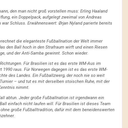
ann, den man nicht groß vorstellen muss: Erling Haaland
iflung, ein Doppelpack, aufgelegt zweimal von Andreas
n war Schluss. Erwähnenswert: Ørjan Nyland parierte bereits
gerechnet die eleganteste Fußballnation der Welt immer
as den Ball hoch in den Strafraum wirft und einen Riesen
ge, und der Anti-Samba gewinnt. Schon wieder.
 Richtungen. Für Brasilien ist es das erste WM-Aus im
etzt 1990 raus. Für Norwegen dagegen ist es das erste WM-
chte des Landes. Ein Fußballzwerg, der noch nie so weit
rnier – und tut es mit derselben stoischen Ruhe, mit der
Kenntnis nimmt.
all abtun. Jeder große Fußballnation ist irgendwann ein
l einfach nicht laufen will. Für Brasilien ist dieses Team
 ohne große Fußballtradition, dafür mit dem beneidenswerten
hzehner.