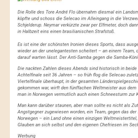
Die Rolle des Tore André Flo übernahm diesmal ein Landsm
köpfte und schoss die Selecao im Alleingang in die Verzwe
Schjelderup. Neymar verkürzte zwar per Elfmeter, doch dan
in Halbzeit eins einen brasilianischen Strafstoß.
Es ist eine der schönsten Ironien dieses Sports, dass aus
wieder an der unelegantesten scheitert – an einem Team, d
darauf warten lässt. Der Anti-Samba gegen die Samba-Köni
Die nackten Zahlen dieses Abends sind historisch in beide
Achtelfinale seit 36 Jahren – so früh flog die Selecao zul
Viertelfinale überhaupt, in der gesamten Länderspielgeschi
gekommen war, wirft den fünffachen Weltmeister aus dem Tu
man in Norwegen vermutlich auch einen Schneesturm zur 
Man kann darüber staunen, aber man sollte es nicht als Zuf
Angstgegner zugewiesen worden, ein Team, gegen das der Bal
Norwegen – ein Land ohne einen einzigen Weltmeistertitel,
Glauben an sich selbst und den eigenen Chefriesen im Sec
Werbung