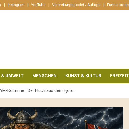
k
Instagram
YouTube
Verbreitungsgebiet / Auflage
Partnerprog
 & UMWELT
MENSCHEN
KUNST & KULTUR
FREIZEIT
he WM-Kolumne | Der Fluch aus dem Fjord.