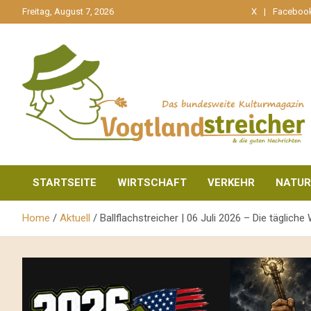
gehe
Freitag, August 7, 2026
X
Faceboo
zum
Inhalt
aktuell & mittendrin
Vogtlandstreicher
STARTSEITE
WIRTSCHAFT
VERKEHR
NATUR
Home
Aktuell
Ballflachstreicher | 06 Juli 2026 – Die täglic