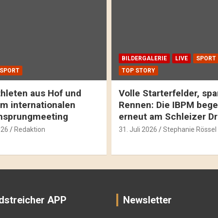
BILDERGALERIE
LIVE
SPORT
SPORT
TOP STORY
hleten aus Hof und
Volle Starterfelder, s
m internationalen
Rennen: Die IBPM bege
hsprungmeeting
erneut am Schleizer D
026
Redaktion
31. Juli 2026
Stephanie Rössel
dstreicher APP
Newsletter