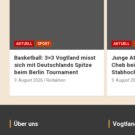
AKTUELL
SPORT
AKTUELL
Basketball: 3×3 Vogtland misst
Junge At
sich mit Deutschlands Spitze
Cheb bei
beim Berlin Tournament
Stabhoc
3. August 2026
Redaktion
3. August 2
Über uns
Vogtlan