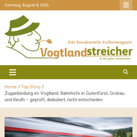
gehe
Samstag, August 8, 2026
zum
Inhalt
aktuell & mittendrin
Vogtlandstreicher
Home
Top Story
Zuganbindung im Vogtland: Bahnhöfe in Gutenfürst, Grobau
und Reuth – geprüft, diskutiert, nicht entschieden