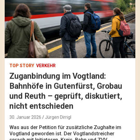
TOP STORY
VERKEHR
Zuganbindung im Vogtland:
Bahnhöfe in Gutenfürst, Grobau
und Reuth – geprüft, diskutiert,
nicht entschieden
30. Januar 2026
Jürgen Dirrigl
Was aus der Petition für zusätzliche Zughalte im
Vogtland geworden ist. Der Vogtlandstreicher
sprach mit Initiatoren, Kreis, Bahn und ZVV.