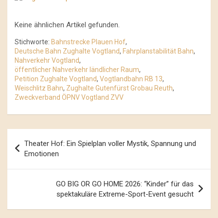
Keine ähnlichen Artikel gefunden.
Stichworte:
Bahnstrecke Plauen Hof
,
Deutsche Bahn Zughalte Vogtland
,
Fahrplanstabilität Bahn
,
Nahverkehr Vogtland
,
öffentlicher Nahverkehr ländlicher Raum
,
Petition Zughalte Vogtland
,
Vogtlandbahn RB 13
,
Weischlitz Bahn
,
Zughalte Gutenfürst Grobau Reuth
,
Zweckverband ÖPNV Vogtland ZVV
Beitrags-
Theater Hof: Ein Spielplan voller Mystik, Spannung und
Navigation
Emotionen
GO BIG OR GO HOME 2026: “Kinder” für das
spektakuläre Extreme-Sport-Event gesucht