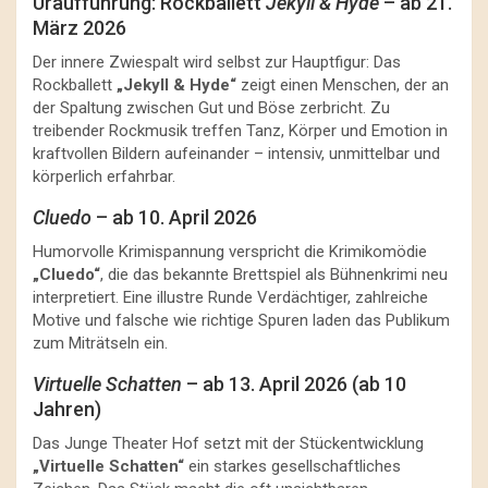
Uraufführung: Rockballett
Jekyll & Hyde
– ab 21.
März 2026
Der innere Zwiespalt wird selbst zur Hauptfigur: Das
Rockballett
„Jekyll & Hyde“
zeigt einen Menschen, der an
der Spaltung zwischen Gut und Böse zerbricht. Zu
treibender Rockmusik treffen Tanz, Körper und Emotion in
kraftvollen Bildern aufeinander – intensiv, unmittelbar und
körperlich erfahrbar.
Cluedo
– ab 10. April 2026
Humorvolle Krimispannung verspricht die Krimikomödie
„Cluedo“
, die das bekannte Brettspiel als Bühnenkrimi neu
interpretiert. Eine illustre Runde Verdächtiger, zahlreiche
Motive und falsche wie richtige Spuren laden das Publikum
zum Miträtseln ein.
Virtuelle Schatten
– ab 13. April 2026 (ab 10
Jahren)
Das Junge Theater Hof setzt mit der Stückentwicklung
„Virtuelle Schatten“
ein starkes gesellschaftliches