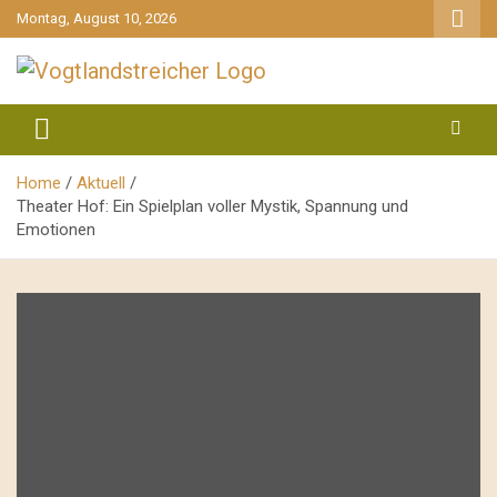
gehe
Montag, August 10, 2026
zum
Inhalt
aktuell & mittendrin
Vogtlandstreicher
Home
Aktuell
Theater Hof: Ein Spielplan voller Mystik, Spannung und
Emotionen