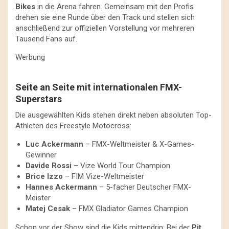
Bikes
in die Arena fahren. Gemeinsam mit den Profis
drehen sie eine Runde über den Track und stellen sich
anschließend zur offiziellen Vorstellung vor mehreren
Tausend Fans auf.
Werbung
Seite an Seite mit internationalen FMX-
Superstars
Die ausgewählten Kids stehen direkt neben absoluten Top-
Athleten des Freestyle Motocross:
Luc Ackermann
– FMX-Weltmeister & X-Games-
Gewinner
Davide Rossi
– Vize World Tour Champion
Brice Izzo
– FIM Vize-Weltmeister
Hannes Ackermann
– 5-facher Deutscher FMX-
Meister
Matej Cesak
– FMX Gladiator Games Champion
Schon vor der Show sind die Kids mittendrin: Bei der
Pit