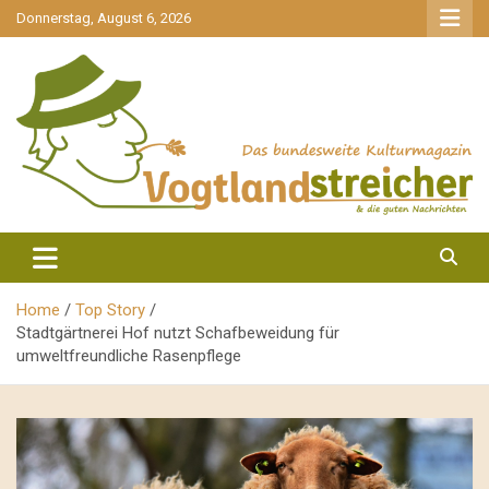
gehe
Donnerstag, August 6, 2026
zum
Inhalt
aktuell & mittendrin
Vogtlandstreicher
Home
Top Story
Stadtgärtnerei Hof nutzt Schafbeweidung für
umweltfreundliche Rasenpflege