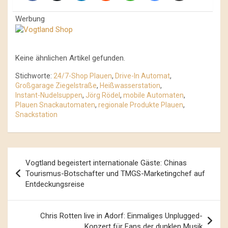
Werbung
Keine ähnlichen Artikel gefunden.
Stichworte:
24/7-Shop Plauen
,
Drive-In Automat
,
Großgarage Ziegelstraße
,
Heißwasserstation
,
Instant-Nudelsuppen
,
Jörg Rödel
,
mobile Automaten
,
Plauen Snackautomaten
,
regionale Produkte Plauen
,
Snackstation
Beitrags-
Vogtland begeistert internationale Gäste: Chinas
Navigation
Tourismus-Botschafter und TMGS-Marketingchef auf
Entdeckungsreise
Chris Rotten live in Adorf: Einmaliges Unplugged-
Konzert für Fans der dunklen Musik