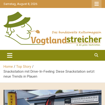
gehe
Samstag, August 8, 2026
zum
Inhalt
aktuell & mittendrin
Vogtlandstreicher
Home
Top Story
Snackstation mit Drive-In-Feeling: Diese Snackstation setzt
neue Trends in Plauen