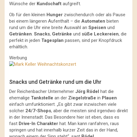
Wünsche der
Kundschaft
aufgreift.
Ob für den kleinen
Hunger
zwischendurch oder als Pause
bei einem längeren Aufenthalt – die
Automaten
bieten
rund um die Uhr eine breite Auswahl an
Speisen
und
Getränken
.
Snacks
,
Getränke
und
süße Leckereien
, die
perfekt in jeden
Tagesplan
passen, sind per Knopfdruck
erhältlich.
Werbung
Snacks und Getränke rund um die Uhr
Der Reichenbacher Unternehmer
Jörg Rödel
hat die
ehemalige
Tankstelle
an der
Ziegelstraße
in
Plauen
einfach umfunktioniert. „Es gibt zwar inzwischen viele
solcher
24/7-Shops
, aber die meisten sind irgendwo direkt
in der Innenstadt. Das Besondere hier ist eben, dass es
fast
Drive-In Charakter
hat. Man kann ranfahren, raus
springen und hat innerhalb kurzer Zeit das in der Hand,
wonach einem der Sinn steht“, sagt
Rödel
.