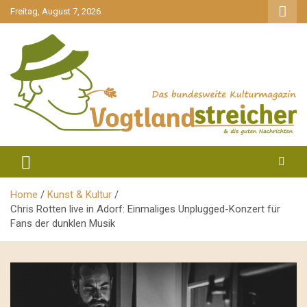
gehe
Freitag, August 7, 2026
zum
Inhalt
aktuell & mittendrin
Vogtlandstreicher
Home
Kunst & Kultur
Chris Rotten live in Adorf: Einmaliges Unplugged-Konzert für
Fans der dunklen Musik