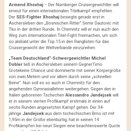
Armend Xhoxhaj
– Der Nürnberger Cruisergewichtler will
erneut für einen internationalen Titelkampf empfehlen.
Der
SES-Fighter Xhoxhaj
besiegte gerade erst in
Aschersleben den „Bosnischen Ritter“ Semir Dautovic mit
Tko in der dritten Runde
.
In Chemnitz will er nun auch den
Weg zum internationalen Titel-Fight freimachen, um sich
so alsbald unter die Top 15 in den Ranglisten für das
Cruisergewicht der Weltverbände einzureihen.
„Team Deutschland“-Schwergewichtler Michel
Dobler
ließ in Aschersleben seinem GegnerTimo
Grotekeine Chance und dominierte mit seiner Körpergröße
von zwei Metern und vor allem durch seine „schnellen
Beine“. Nun soll es so auch in Chemnitz für den
angehenden Gymnasiallehrer weitergehen. Gegen den in
Italien geborenen Tschechen
Alessandro Jandejsek
will
er in seinem vierten Profikampf erstmals in einen auf
sechs Runden angesetzten Kampf gehen. Der 34-
jährige
Jandejsek
aus dem tschechischen Brno ist mit
1,95m in der Größe ebenbürtig, hat in seinen 14
Profikämpfen bei neun Siegen eine beachtenswerte Quote