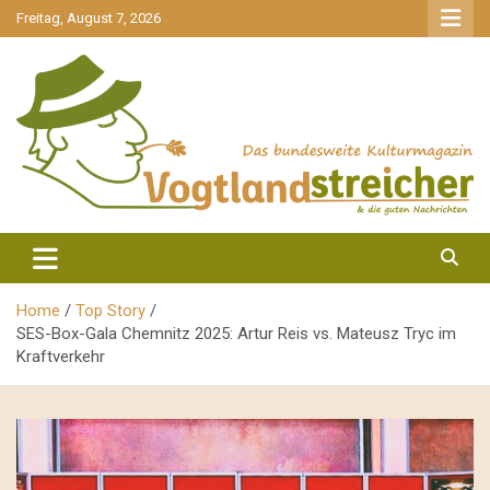
gehe
Freitag, August 7, 2026
zum
Inhalt
aktuell & mittendrin
Vogtlandstreicher
Home
Top Story
SES-Box-Gala Chemnitz 2025: Artur Reis vs. Mateusz Tryc im
Kraftverkehr