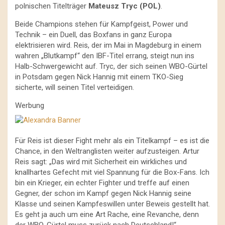
polnischen Titelträger
Mateusz Tryc (POL)
.
Beide Champions stehen für Kampfgeist, Power und
Technik – ein Duell, das Boxfans in ganz Europa
elektrisieren wird. Reis, der im Mai in Magdeburg in einem
wahren „Blutkampf“ den IBF-Titel errang, steigt nun ins
Halb-Schwergewicht auf. Tryc, der sich seinen WBO-Gürtel
in Potsdam gegen Nick Hannig mit einem TKO-Sieg
sicherte, will seinen Titel verteidigen.
Werbung
Für Reis ist dieser Fight mehr als ein Titelkampf – es ist die
Chance, in den Weltranglisten weiter aufzusteigen. Artur
Reis sagt: „Das wird mit Sicherheit ein wirkliches und
knallhartes Gefecht mit viel Spannung für die Box-Fans. Ich
bin ein Krieger, ein echter Fighter und treffe auf einen
Gegner, der schon im Kampf gegen Nick Hannig seine
Klasse und seinen Kampfeswillen unter Beweis gestellt hat.
Es geht ja auch um eine Art Rache, eine Revanche, denn
der WBO-Gürtel muss zurück nach Deutschland!“