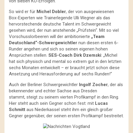
von sieben KO-Erfolgen.
So wird er für
Michel Dobler
, der von ausgewiesenen
Box-Experten wie Trainerlegende Ulli Wegner als das
hervorstechende deutsche Talent im Schwergewicht
gesehen wird, der nun anstehende „Prüfstein“. Mit so viel
Vorschusslorbeeren will der ambitionierte
„Team
Deutschland“-Schwergewichtler
nun diesen ersten 6-
Runder angehen und sich so seinen eigenen hohen
Ansprüchen stellen.
SES-Coach Dirk Dzemski
: „Michel
hat sich physisch und mental so extrem gut in den letzten
sechs Monaten entwickelt – er braucht jetzt schon diese
Ansetzung und Herausforderung auf sechs Runden!“
Auch der Berliner Schwergewichtler
Ingolf Zocher
, der als
bekennender und echter Sachse aus Dresden
stammt, steigt zu seinem vierten Profikampf in den Ring.
Hier steht auch sein Gegner schon fest: mit
Lucas
Schmitt
aus Niederkassel steht ihm ein gleich großer
Gegner gegenüber, der seinen ersten Profikampf bestreitet.