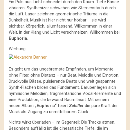
Ein Puls aus Licht schneidet durch den Raum. Tiefe Bässe
vibrieren, Synthesizer schweben wie Sternenstaub durch
die Luft. Laser zeichnen geometrische Träume in die
Dunkelheit. Musik ist hier nicht nur hörbar – sie wird
sichtbar, körperlich, allumfassend. Willkommen in einer
Welt, in der Klang und Licht verschmelzen. Willkommen bei
Euphoria
.
Werbung
Es geht um das ungebremste Empfinden, um Momente
ohne Filter, ohne Distanz – nur Beat, Melodie und Emotion.
Druckvolle Bässe, pulsierende Beats und weit gespannte
Synth-Flächen bilden das Fundament. Darüber legen sich
hymnische Melodien, fragmentarische Vocal-Elemente und
eine Produktion, die bewusst Raum lässt. Mit seinem
neuen Album
„Euphoria“
feiert
S
chiller
die pure Kraft der
Musik als Zugang zu unmittelbarem Glück.
Nichts wirkt überladen – im Gegenteil: Die Tracks atmen.
Besonders auffällig ist die cineastische Tiefe, die im