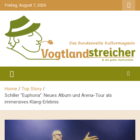
gehe
Freitag, August 7, 2026
zum
Inhalt
aktuell & mittendrin
Vogtlandstreicher
Home
Top Story
Schiller “Euphoria”: Neues Album und Arena-Tour als
immersives Klang-Erlebnis