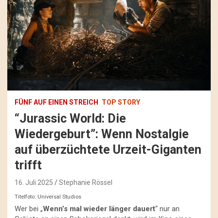
FÜNF AUF EINEN STREICH
TOP STORY
“Jurassic World: Die
Wiedergeburt”: Wenn Nostalgie
auf überzüchtete Urzeit-Giganten
trifft
16. Juli 2025
Stephanie Rössel
Titelfoto: Universal Studios
Wer bei „
Wenn’s mal wieder länger dauert
“ nur an