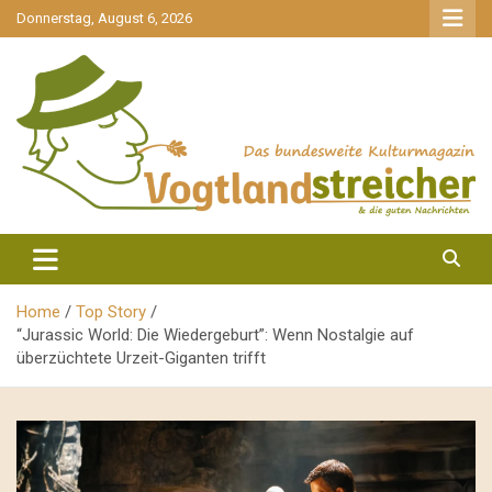
gehe
Donnerstag, August 6, 2026
zum
Inhalt
aktuell & mittendrin
Vogtlandstreicher
Home
Top Story
“Jurassic World: Die Wiedergeburt”: Wenn Nostalgie auf
überzüchtete Urzeit-Giganten trifft