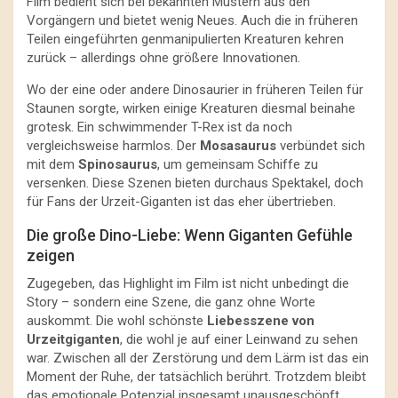
Film bedient sich bei bekannten Mustern aus den
Vorgängern und bietet wenig Neues. Auch die in früheren
Teilen eingeführten genmanipulierten Kreaturen kehren
zurück – allerdings ohne größere Innovationen.
Wo der eine oder andere Dinosaurier in früheren Teilen für
Staunen sorgte, wirken einige Kreaturen diesmal beinahe
grotesk. Ein schwimmender T-Rex ist da noch
vergleichsweise harmlos. Der
Mosasaurus
verbündet sich
mit dem
Spinosaurus
, um gemeinsam Schiffe zu
versenken. Diese Szenen bieten durchaus Spektakel, doch
für Fans der Urzeit-Giganten ist das eher übertrieben.
Die große Dino-Liebe: Wenn Giganten Gefühle
zeigen
Zugegeben, das Highlight im Film ist nicht unbedingt die
Story – sondern eine Szene, die ganz ohne Worte
auskommt. Die wohl schönste
Liebesszene von
Urzeitgiganten
, die wohl je auf einer Leinwand zu sehen
war. Zwischen all der Zerstörung und dem Lärm ist das ein
Moment der Ruhe, der tatsächlich berührt. Trotzdem bleibt
das emotionale Potenzial insgesamt unausgeschöpft.