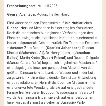
Erscheinungsdatum:
Juli 2025
Genre:
Abenteuer, Action, Thriller, Horror
Fünf Jahre nach den Ereignissen auf
Isla Nublar
leben
Dinosaurier
und Menschen in einer fragilen Koexistenz.
Doch die drastischen ökologischen Veränderungen des
Planeten zwingen die urzeitlichen Kreaturen zunehmend in
isolierte äquatoriale Gebiete zurück. Ein Team aus Experten
– darunter Zora Bennett (
Scarlett Johansson
), Duncan
Kincaid (Mahershala Ali), Dr. Henry Loomis (
Jonathan
Bailey
), Martin Krebs (
Rupert Friend
) und Reuben Delgado
(Manuel Garcia-Rulfo) begibt sich in geheimer Mission auf
eine abgelegene Insel, um genetisches Material von den
größten Dinosauriern zu Land, zu Wasser und in der Luft
zu gewinnen – ein entscheidender Schritt zur Entwicklung
eines revolutionären Heilmittels. Doch die Mission nimmt
eine unerwartete Wendung, als sie auf eine gestrandete
Familie treffen, deren Boot von Wassersauriern zerstört
wurde. Gemeinsam finden sie sich auf einer verbotenen
Insel wieder, die einst als geheime
Jurassic-Park
-