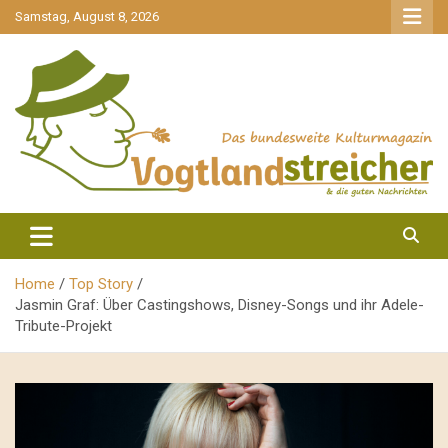
gehe
Samstag, August 8, 2026
zum
Inhalt
aktuell & mittendrin
Vogtlandstreicher
Home
Top Story
Jasmin Graf: Über Castingshows, Disney-Songs und ihr Adele-
Tribute-Projekt