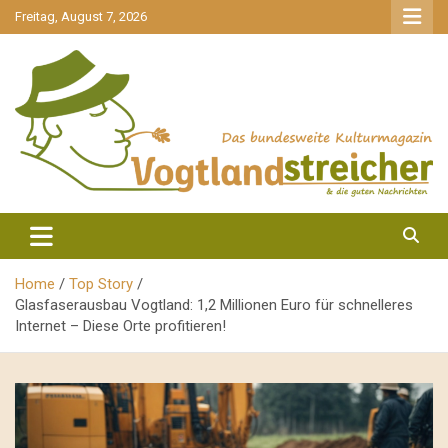
gehe
Freitag, August 7, 2026
zum
Inhalt
aktuell & mittendrin
Vogtlandstreicher
Home
Top Story
Glasfaserausbau Vogtland: 1,2 Millionen Euro für schnelleres
Internet – Diese Orte profitieren!