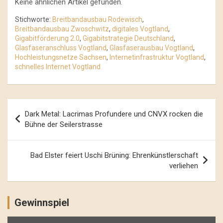
Keine ähnlichen Artikel gefunden.
Stichworte:
Breitbandausbau Rodewisch
,
Breitbandausbau Zwoschwitz
,
digitales Vogtland
,
Gigabitförderung 2.0
,
Gigabitstrategie Deutschland
,
Glasfaseranschluss Vogtland
,
Glasfaserausbau Vogtland
,
Hochleistungsnetze Sachsen
,
Internetinfrastruktur Vogtland
,
schnelles Internet Vogtland
Beitrags-
Dark Metal: Lacrimas Profundere und CNVX rocken die
Navigation
Bühne der Seilerstrasse
Bad Elster feiert Uschi Brüning: Ehrenkünstlerschaft
verliehen
Gewinnspiel