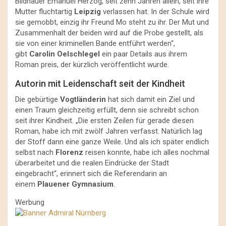
Bildhauer Emanuel Herzog, seit zehn Jahren allein, seit ihre
Mutter fluchtartig
Leipzig
verlassen hat. In der Schule wird
sie gemobbt, einzig ihr Freund Mo steht zu ihr. Der Mut und
Zusammenhalt der beiden wird auf die Probe gestellt, als
sie von einer kriminellen Bande entführt werden“,
gibt
Carolin Oelschlegel
ein paar Details aus ihrem
Roman preis, der kürzlich veröffentlicht wurde.
Autorin mit Leidenschaft seit der Kindheit
Die gebürtige
Vogtländerin
hat sich damit ein Ziel und
einen Traum gleichzeitig erfüllt, denn sie schreibt schon
seit ihrer Kindheit. „Die ersten Zeilen für gerade diesen
Roman, habe ich mit zwölf Jahren verfasst. Natürlich lag
der Stoff dann eine ganze Weile. Und als ich später endlich
selbst nach
Florenz
reisen konnte, habe ich alles nochmal
überarbeitet und die realen Eindrücke der Stadt
eingebracht“, erinnert sich die Referendarin an
einem
Plauener Gymnasium
.
Werbung