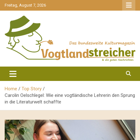
gehe
Freitag, August 7, 2026
zum
Inhalt
aktuell & mittendrin
Vogtlandstreicher
Home
Top Story
Carolin Oelschlegel: Wie eine vogtländische Lehrerin den Sprung
in die Literaturwelt schaffte