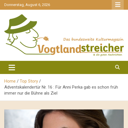
gehe
Donnerstag, August 6, 2026
zum
Inhalt
aktuell & mittendrin
Vogtlandstreicher
Home
Top Story
Adventskalendertür Nr. 16 : Für Anni Perka gab es schon früh
immer nur die Bühne als Ziel