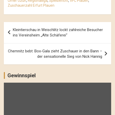
Ömer Uzun
,
Regionalliga
,
Spielbericht
,
VFC Plauen
,
Zuschauerzahl Erfurt Plauen
Beitrags-
Kleintierschau in Weischlitz lockt zahlreiche Besucher
Navigation
ins Vereinsheim „Alte Schäferei“
Chemnitz bebt: Box-Gala zieht Zuschauer in den Bann –
der sensationelle Sieg von Nick Hannig
Gewinnspiel