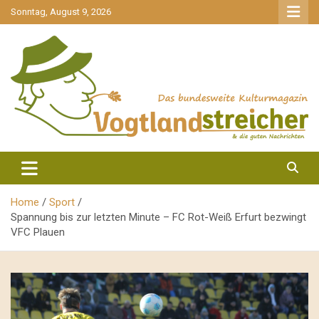
gehe
Sonntag, August 9, 2026
zum
Inhalt
aktuell & mittendrin
Vogtlandstreicher
Home
Sport
Spannung bis zur letzten Minute – FC Rot-Weiß Erfurt bezwingt
VFC Plauen