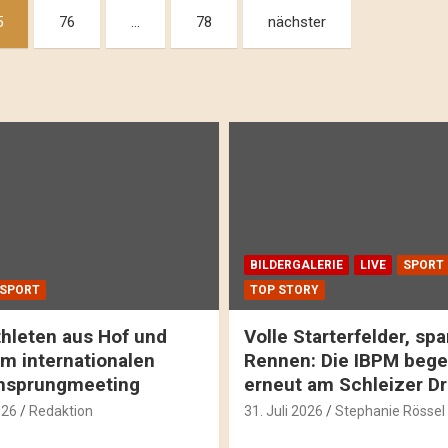
5
76
…
78
nächster
BILDERGALERIE
LIVE
SPORT
SPORT
TOP STORY
hleten aus Hof und
Volle Starterfelder, s
m internationalen
Rennen: Die IBPM bege
hsprungmeeting
erneut am Schleizer D
026
Redaktion
31. Juli 2026
Stephanie Rössel