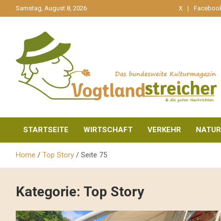
gehe
Samstag, August 8, 2026
X
Faceboo
zum
Inhalt
aktuell & mittendrin
Vogtlandstreicher
STARTSEITE
WIRTSCHAFT
VERKEHR
NATUR
Home
Top Story
Seite 75
Kategorie:
Top Story