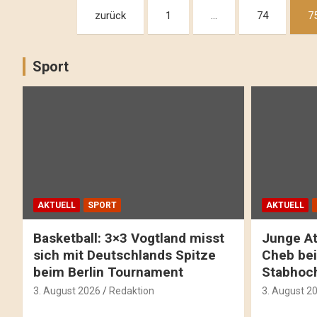
Beitragsnavigation
zurück
1
…
74
7
Sport
AKTUELL
SPORT
AKTUELL
Basketball: 3×3 Vogtland misst
Junge At
sich mit Deutschlands Spitze
Cheb bei
beim Berlin Tournament
Stabhoc
3. August 2026
Redaktion
3. August 2