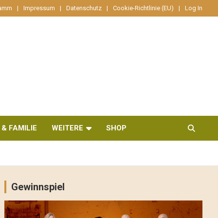
ramm
Impressum
Datenschutz
Cookie-Richtlinie (EU)
Log In
 & FAMILIE
WEITERE
SHOP
Gewinnspiel