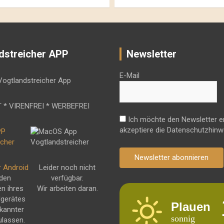
dstreicher APP
Newsletter
E-Mail
 * VIRENFREI * WERBEFREI
Ich möchte den Newsletter e
akzeptiere die Datenschutzhinw
Newsletter abonnieren
r Android
Leider noch nicht
 den
verfügbar.
en ihres
Wir arbeiten daran.
dgerätes
Plauen
kannter
sonnig
ulassen.