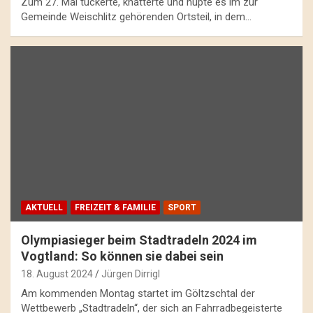
Zum 27. Mal tuckerte, knatterte und hupte es im zur
Gemeinde Weischlitz gehörenden Ortsteil, in dem…
AKTUELL
FREIZEIT & FAMILIE
SPORT
Olympiasieger beim Stadtradeln 2024 im
Vogtland: So können sie dabei sein
18. August 2024
Jürgen Dirrigl
Am kommenden Montag startet im Göltzschtal der
Wettbewerb „Stadtradeln“, der sich an Fahrradbegeisterte