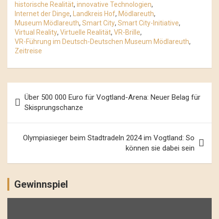
historische Realität
,
innovative Technologien
,
Internet der Dinge
,
Landkreis Hof
,
Mödlareuth
,
Museum Mödlareuth
,
Smart City
,
Smart City-Initiative
,
Virtual Reality
,
Virtuelle Realität
,
VR-Brille
,
VR-Führung im Deutsch-Deutschen Museum Mödlareuth
,
Zeitreise
Beitrags-
Über 500 000 Euro für Vogtland-Arena: Neuer Belag für
Navigation
Skisprungschanze
Olympiasieger beim Stadtradeln 2024 im Vogtland: So
können sie dabei sein
Gewinnspiel