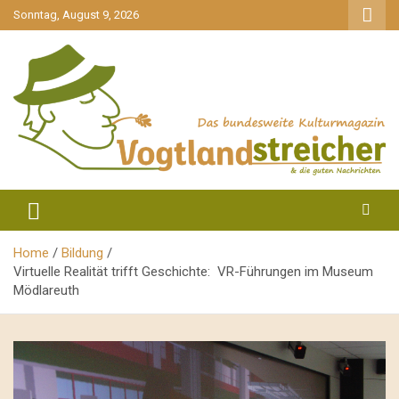
gehe
Sonntag, August 9, 2026
zum
Inhalt
aktuell & mittendrin
Vogtlandstreicher
Home
Bildung
Virtuelle Realität trifft Geschichte: VR-Führungen im Museum
Mödlareuth