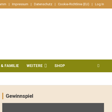
ramm
Impressum
Datenschutz
Cookie-Richtlinie (EU)
Log In
 & FAMILIE
WEITERE
SHOP
Gewinnspiel