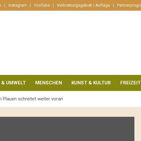
k
Instagram
YouTube
Verbreitungsgebiet / Auflage
Partnerprog
 & UMWELT
MENSCHEN
KUNST & KULTUR
FREIZEIT
Plauen schreitet weiter voran