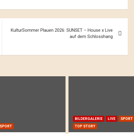
KulturSommer Plauen 2026: SUNSET – House x Live
auf dem Schlosshang
BILDERGALERIE
LIVE
SPORT
SPORT
TOP STORY