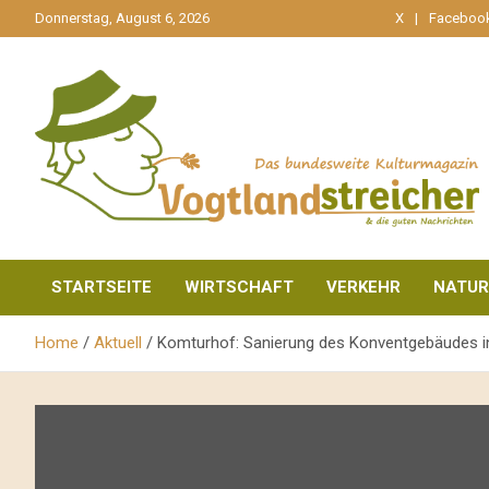
gehe
Donnerstag, August 6, 2026
X
Faceboo
zum
Inhalt
aktuell & mittendrin
Vogtlandstreicher
STARTSEITE
WIRTSCHAFT
VERKEHR
NATUR
Home
Aktuell
Komturhof: Sanierung des Konventgebäudes in 