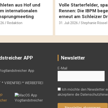
hleten aus Hof und
Volle Starterfelder, s
m internationalen
Rennen: Die IBPM bege
hsprungmeeting
erneut am Schleizer D
026
Redaktion
31. Juli 2026
Stephanie Rössel
dstreicher APP
Newsletter
E-Mail
 * VIRENFREI * WERBEFREI
Ich möchte den Newsletter e
akzeptiere die Datenschutzhinw
Newsletter abonnieren