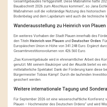
Gesamtgebäudes fertiggestellt. Diese Maßnahme hatte 2024
Bauabschnitt 2026 zum Abschluss kommen“, so Jana Eichl
Maßnahmen soll die vollständige Nutzung des historischen
Bodenbelag und dem Lapidarium wird auch die technische Inf
Wanderausstellung zu Heinrich von Plaue
Ein weiteres Vorhaben der Stadt Plauen innerhalb des Förde
den Titeln
Heinrich von Plauen
und
Deutscher Orden
. Fü
Europäischen Union in Höhe von 341.248 Euro. Ergänzt durch
Gesamtinvestitionsvolumen von 426.560 Euro.
„Das Konventgebäude wird in ehrenamtlicher Arbeit des Kom
genutzt. Mit seinem Baukörper und der Akustik bietet es e
mittelalterliche Spektakel. Dank der Förderung kann diese b
Bürgermeister Tobias Kämpf. Durch die laufenden Investition
gesichert werden.
Weitere internationale Tagung und Sondera
Für September 2026 ist eine wissenschaftliche Konferenz 
Plauen – Hochmeister des Deutschen Ordens“ und wird Wiss