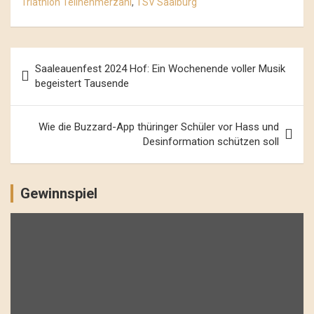
Triathlon Teilnehmerzahl
,
TSV Saalburg
Beitrags-
Saaleauenfest 2024 Hof: Ein Wochenende voller Musik
Navigation
begeistert Tausende
Wie die Buzzard-App thüringer Schüler vor Hass und
Desinformation schützen soll
Gewinnspiel