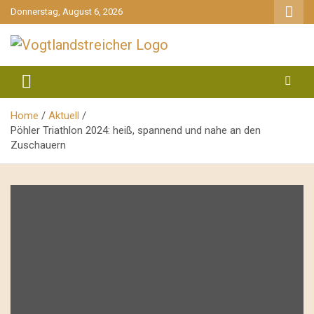
gehe
Donnerstag, August 6, 2026
zum
Inhalt
aktuell & mittendrin
Vogtlandstreicher
Home
Aktuell
Pöhler Triathlon 2024: heiß, spannend und nahe an den
Zuschauern