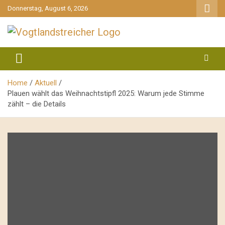
gehe
Donnerstag, August 6, 2026
zum
Inhalt
aktuell & mittendrin
Vogtlandstreicher
Home
Aktuell
Plauen wählt das Weihnachtstipfl 2025: Warum jede Stimme
zählt – die Details