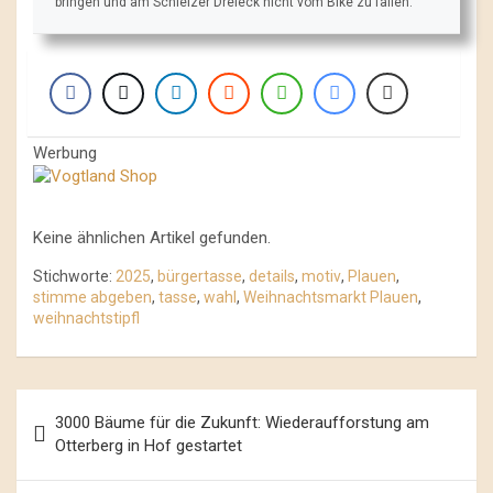
bringen und am Schleizer Dreieck nicht vom Bike zu fallen.
Werbung
Keine ähnlichen Artikel gefunden.
Stichworte:
2025
,
bürgertasse
,
details
,
motiv
,
Plauen
,
stimme abgeben
,
tasse
,
wahl
,
Weihnachtsmarkt Plauen
,
weihnachtstipfl
Beitrags-
3000 Bäume für die Zukunft: Wiederaufforstung am
Navigation
Otterberg in Hof gestartet