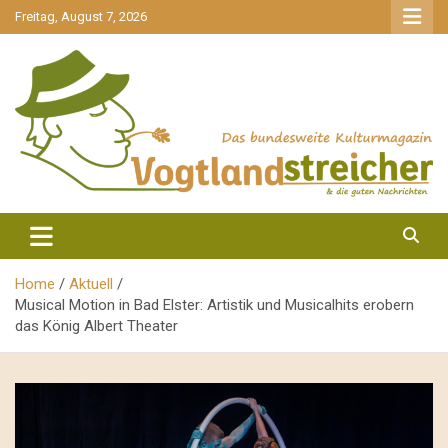
gehe
Freitag, August 7, 2026
zum
Inhalt
aktuell & mittendrin
Vogtlandstreicher
Home
Aktuell
Musical Motion in Bad Elster: Artistik und Musicalhits erobern
das König Albert Theater