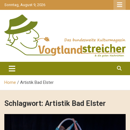
gehe
Sonntag, August 9, 2026
zum
Inhalt
aktuell & mittendrin
Vogtlandstreicher
Home
Artistik Bad Elster
Schlagwort:
Artistik Bad Elster