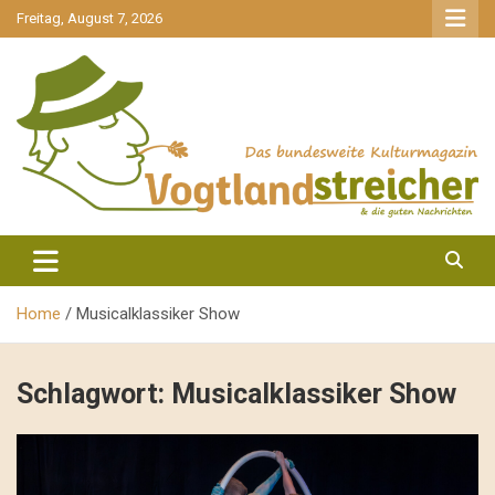
gehe
Freitag, August 7, 2026
zum
Inhalt
aktuell & mittendrin
Vogtlandstreicher
Home
Musicalklassiker Show
Schlagwort:
Musicalklassiker Show