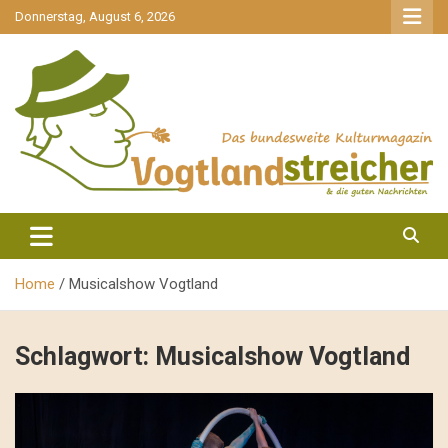
gehe
Donnerstag, August 6, 2026
zum
Inhalt
aktuell & mittendrin
Vogtlandstreicher
Home
Musicalshow Vogtland
Schlagwort:
Musicalshow Vogtland