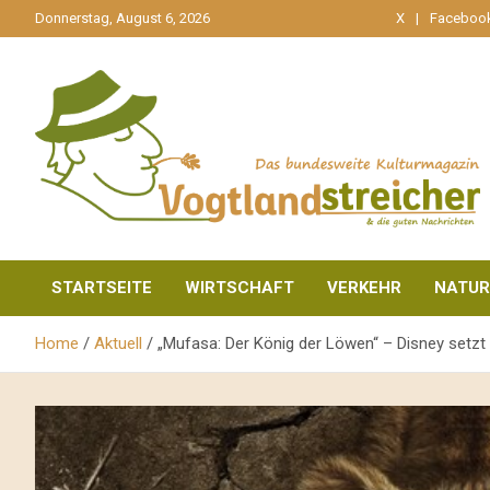
gehe
Donnerstag, August 6, 2026
X
Faceboo
zum
Inhalt
aktuell & mittendrin
Vogtlandstreicher
STARTSEITE
WIRTSCHAFT
VERKEHR
NATUR
Home
Aktuell
„Mufasa: Der König der Löwen“ – Disney setz