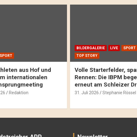
BILDERGALERIE
LIVE
SPORT
SPORT
TOP STORY
hleten aus Hof und
Volle Starterfelder, s
m internationalen
Rennen: Die IBPM bege
hsprungmeeting
erneut am Schleizer D
026
Redaktion
31. Juli 2026
Stephanie Rössel