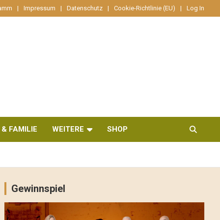
ramm
Impressum
Datenschutz
Cookie-Richtlinie (EU)
Log In
 & FAMILIE
WEITERE
SHOP
Gewinnspiel