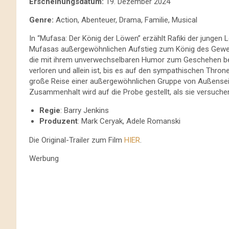
Erscheinungsdatum:
19. Dezember 2024
Genre:
Action, Abenteuer, Drama, Familie, Musical
In “Mufasa: Der König der Löwen” erzählt Rafiki der jungen 
Mufasas außergewöhnlichen Aufstieg zum König des Geweih
die mit ihrem unverwechselbaren Humor zum Geschehen beit
verloren und allein ist, bis es auf den sympathischen Thron
große Reise einer außergewöhnlichen Gruppe von Außenseite
Zusammenhalt wird auf die Probe gestellt, als sie versuch
Regie
: Barry Jenkins
Produzent
: Mark Ceryak, Adele Romanski
Die Original-Trailer zum Film
HIER
.
Werbung