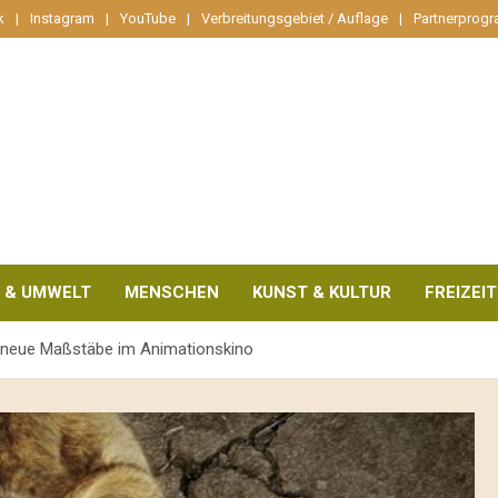
k
Instagram
YouTube
Verbreitungsgebiet / Auflage
Partnerprog
 & UMWELT
MENSCHEN
KUNST & KULTUR
FREIZEIT
t neue Maßstäbe im Animationskino