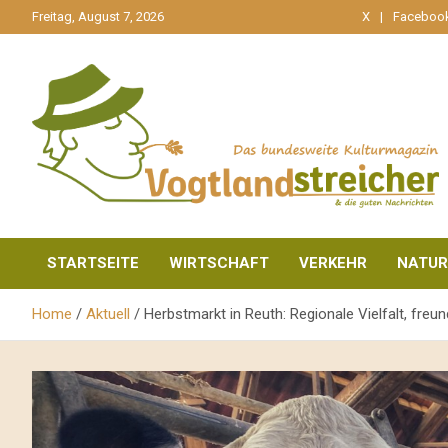
gehe
Freitag, August 7, 2026
X
Faceboo
zum
Inhalt
aktuell & mittendrin
Vogtlandstreicher
STARTSEITE
WIRTSCHAFT
VERKEHR
NATUR
Home
Aktuell
Herbstmarkt in Reuth: Regionale Vielfalt, freu