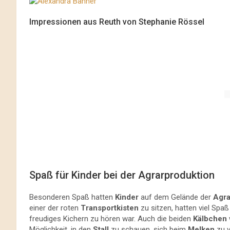
Impressionen aus Reuth von Stephanie Rössel
Spaß für Kinder bei der Agrarproduktion
Besonderen Spaß hatten
Kinder
auf dem Gelände der
Agra
einer der roten
Transportkisten
zu sitzen, hatten viel Spaß
freudiges Kichern zu hören war. Auch die beiden
Kälbchen
Möglichkeit, in den
Stall
zu schauen, sich beim
Melken
zu v