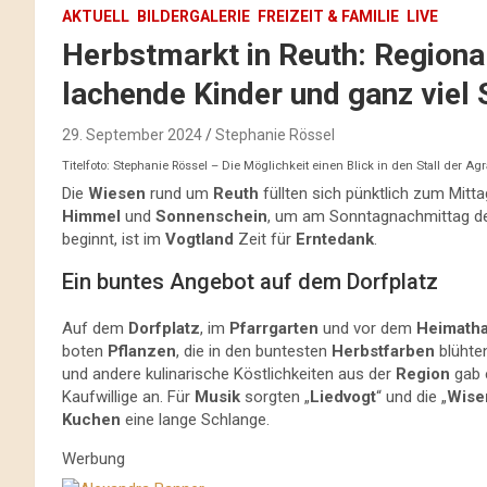
AKTUELL
BILDERGALERIE
FREIZEIT & FAMILIE
LIVE
Herbstmarkt in Reuth: Regional
lachende Kinder und ganz viel
29. September 2024
Stephanie Rössel
Titelfoto: Stephanie Rössel – Die Möglichkeit einen Blick in den Stall der 
Die
Wiesen
rund um
Reuth
füllten sich pünktlich zum Mit
Himmel
und
Sonnenschein
, um am Sonntagnachmittag 
beginnt, ist im
Vogtland
Zeit für
Erntedank
.
Ein buntes Angebot auf dem Dorfplatz
Auf dem
Dorfplatz
, im
Pfarrgarten
und vor dem
Heimath
boten
Pflanzen
, die in den buntesten
Herbstfarben
blühte
und andere kulinarische Köstlichkeiten aus der
Region
gab 
Kaufwillige an. Für
Musik
sorgten „
Liedvogt
“ und die „
Wise
Kuchen
eine lange Schlange.
Werbung