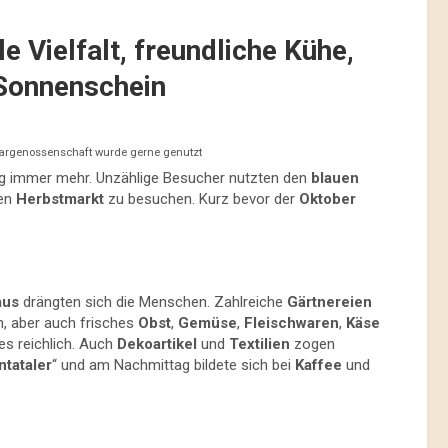
e Vielfalt, freundliche Kühe,
 Sonnenschein
Agrargenossenschaft wurde gerne genutzt
tag immer mehr. Unzählige Besucher nutzten den
blauen
den
Herbstmarkt
zu besuchen. Kurz bevor der
Oktober
aus
drängten sich die Menschen. Zahlreiche
Gärtnereien
n, aber auch frisches
Obst
,
Gemüse
,
Fleischwaren
,
Käse
es reichlich. Auch
Dekoartikel
und
Textilien
zogen
ntataler
“ und am Nachmittag bildete sich bei
Kaffee
und