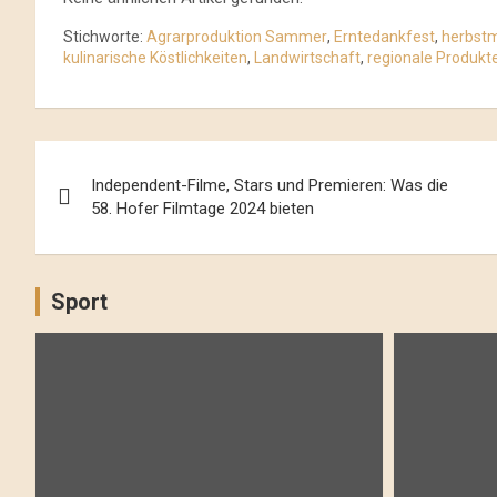
Stichworte:
Agrarproduktion Sammer
,
Erntedankfest
,
herbst
kulinarische Köstlichkeiten
,
Landwirtschaft
,
regionale Produkt
Beitrags-
Independent-Filme, Stars und Premieren: Was die
Navigation
58. Hofer Filmtage 2024 bieten
Sport