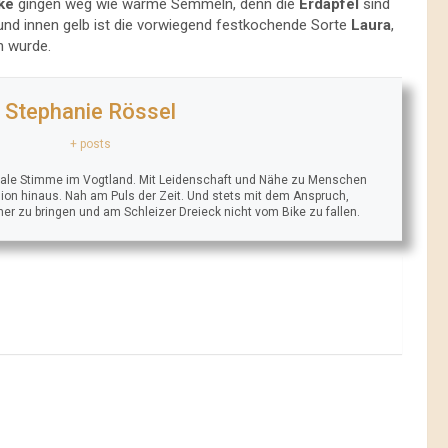
ke
gingen weg wie warme Semmeln, denn die
Erdäpfel
sind
 und innen gelb ist die vorwiegend festkochende Sorte
Laura
,
n wurde.
Stephanie Rössel
+ posts
trale Stimme im Vogtland. Mit Leidenschaft und Nähe zu Menschen
ion hinaus. Nah am Puls der Zeit. Und stets mit dem Anspruch,
äher zu bringen und am Schleizer Dreieck nicht vom Bike zu fallen.