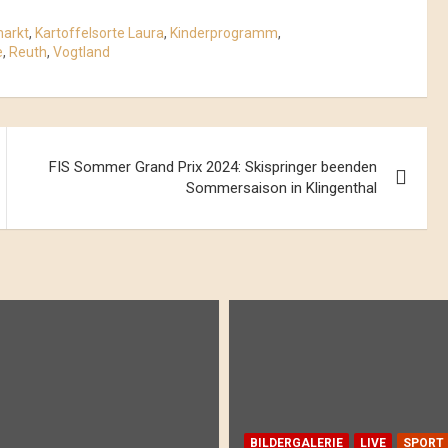
markt
,
Kartoffelsorte Laura
,
Kinderprogramm
,
e
,
Reuth
,
Vogtland
FIS Sommer Grand Prix 2024: Skispringer beenden
Sommersaison in Klingenthal
BILDERGALERIE
LIVE
SPORT