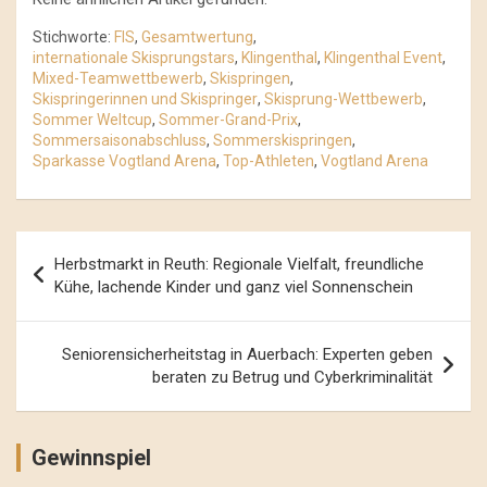
Stichworte:
FIS
,
Gesamtwertung
,
internationale Skisprungstars
,
Klingenthal
,
Klingenthal Event
,
Mixed-Teamwettbewerb
,
Skispringen
,
Skispringerinnen und Skispringer
,
Skisprung-Wettbewerb
,
Sommer Weltcup
,
Sommer-Grand-Prix
,
Sommersaisonabschluss
,
Sommerskispringen
,
Sparkasse Vogtland Arena
,
Top-Athleten
,
Vogtland Arena
Beitrags-
Herbstmarkt in Reuth: Regionale Vielfalt, freundliche
Navigation
Kühe, lachende Kinder und ganz viel Sonnenschein
Seniorensicherheitstag in Auerbach: Experten geben
beraten zu Betrug und Cyberkriminalität
Gewinnspiel