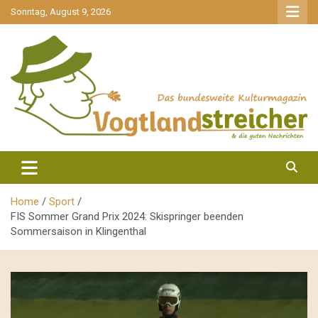
gehe
Sonntag, August 9, 2026
zum
Inhalt
aktuell & mittendrin
Vogtlandstreicher
Home
Sport
FIS Sommer Grand Prix 2024: Skispringer beenden
Sommersaison in Klingenthal