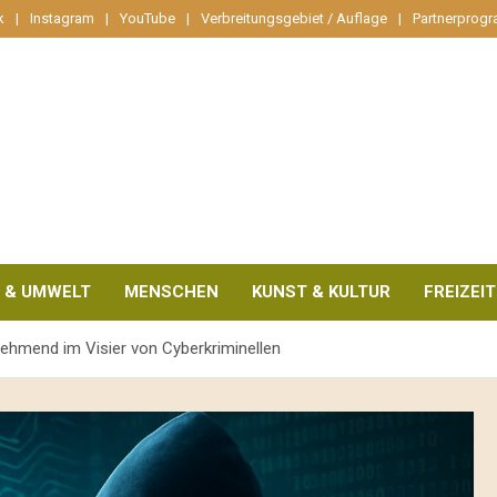
k
Instagram
YouTube
Verbreitungsgebiet / Auflage
Partnerprog
 & UMWELT
MENSCHEN
KUNST & KULTUR
FREIZEIT
ehmend im Visier von Cyberkriminellen