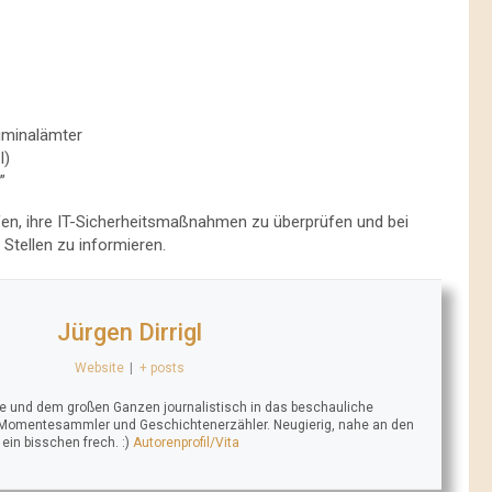
iminalämter
I)
​
en, ihre IT-Sicherheitsmaßnahmen zu überprüfen und bei
Stellen zu informieren.
Jürgen Dirrigl
Website
|
+ posts
se und dem großen Ganzen journalistisch in das beschauliche
 Momentesammler und Geschichtenerzähler. Neugierig, nahe an den
n bisschen frech. :)
Autorenprofil/Vita