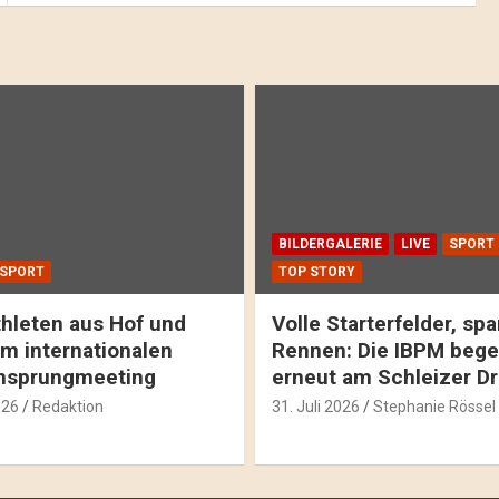
BILDERGALERIE
LIVE
SPORT
SPORT
TOP STORY
hleten aus Hof und
Volle Starterfelder, s
m internationalen
Rennen: Die IBPM bege
hsprungmeeting
erneut am Schleizer D
026
Redaktion
31. Juli 2026
Stephanie Rössel