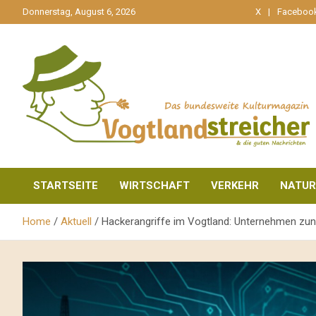
gehe
Donnerstag, August 6, 2026
X
Faceboo
zum
Inhalt
aktuell & mittendrin
Vogtlandstreicher
STARTSEITE
WIRTSCHAFT
VERKEHR
NATUR
Home
Aktuell
Hackerangriffe im Vogtland: Unternehmen zun