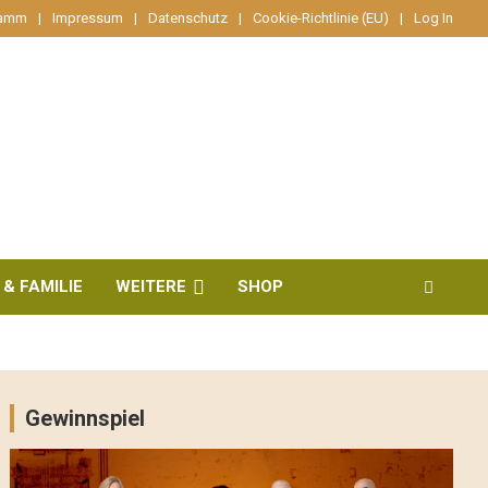
ramm
Impressum
Datenschutz
Cookie-Richtlinie (EU)
Log In
 & FAMILIE
WEITERE
SHOP
Gewinnspiel