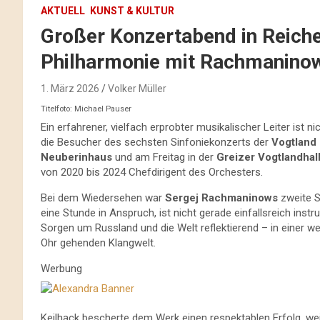
AKTUELL
KUNST & KULTUR
Großer Konzertabend in Reiche
Philharmonie mit Rachmanino
1. März 2026
Volker Müller
Titelfoto: Michael Pauser
Ein erfahrener, vielfach erprobter musikalischer Leiter ist n
die Besucher des sechsten Sinfoniekonzerts der
Vogtland
Neuberinhaus
und am Freitag in der
Greizer Vogtlandhal
von 2020 bis 2024 Chefdirigent des Orchesters.
Bei dem Wiedersehen war
Sergej Rachmaninows
zweite S
eine Stunde in Anspruch, ist nicht gerade einfallsreich ins
Sorgen um Russland und die Welt reflektierend – in einer we
Ohr gehenden Klangwelt.
Werbung
Keilhack bescherte dem Werk einen respektablen Erfolg, wei