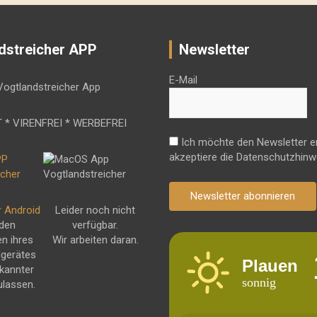
dstreicher APP
Newsletter
E-Mail
 * VIRENFREI * WERBEFREI
Ich möchte den Newsletter e
akzeptiere die Datenschutzhinw
Newsletter abonnieren
r Android
Leider noch nicht
 den
verfügbar.
en ihres
Wir arbeiten daran.
dgerätes
Plauen
kannter
sonnig
ulassen.