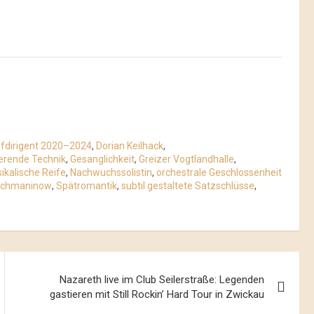
fdirigent 2020–2024
,
Dorian Keilhack
,
erende Technik
,
Gesanglichkeit
,
Greizer Vogtlandhalle
,
ikalische Reife
,
Nachwuchssolistin
,
orchestrale Geschlossenheit
achmaninow
,
Spätromantik
,
subtil gestaltete Satzschlüsse
,
Nazareth live im Club Seilerstraße: Legenden
gastieren mit Still Rockin’ Hard Tour in Zwickau