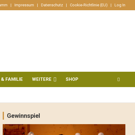
ramm
Impressum
Datenschutz
Cookie-Richtlinie (EU)
Log In
 & FAMILIE
WEITERE
SHOP
Gewinnspiel