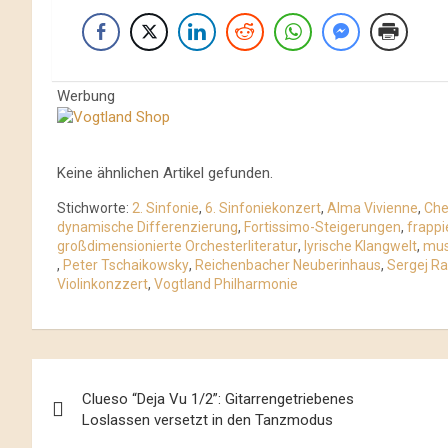
Werbung
Keine ähnlichen Artikel gefunden.
Stichworte:
2. Sinfonie
,
6. Sinfoniekonzert
,
Alma Vivienne
,
Che
dynamische Differenzierung
,
Fortissimo-Steigerungen
,
frappi
großdimensionierte Orchesterliteratur
,
lyrische Klangwelt
,
mus
,
Peter Tschaikowsky
,
Reichenbacher Neuberinhaus
,
Sergej R
Violinkonzzert
,
Vogtland Philharmonie
Beitrags-
Clueso “Deja Vu 1/2”: Gitarrengetriebenes
Navigation
Loslassen versetzt in den Tanzmodus