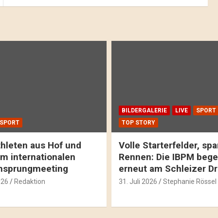
BILDERGALERIE
LIVE
SPORT
SPORT
TOP STORY
hleten aus Hof und
Volle Starterfelder, s
m internationalen
Rennen: Die IBPM bege
hsprungmeeting
erneut am Schleizer D
026
Redaktion
31. Juli 2026
Stephanie Rössel