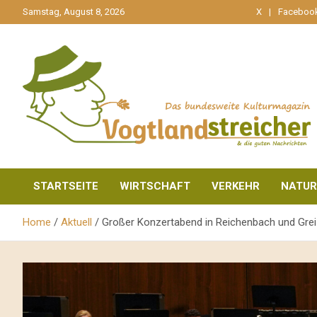
gehe
Samstag, August 8, 2026
X
Faceboo
zum
Inhalt
aktuell & mittendrin
Vogtlandstreicher
STARTSEITE
WIRTSCHAFT
VERKEHR
NATUR
Home
Aktuell
Großer Konzertabend in Reichenbach und Gre