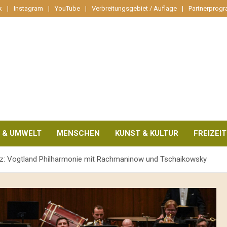
k
Instagram
YouTube
Verbreitungsgebiet / Auflage
Partnerprog
 & UMWELT
MENSCHEN
KUNST & KULTUR
FREIZEIT
iz: Vogtland Philharmonie mit Rachmaninow und Tschaikowsky