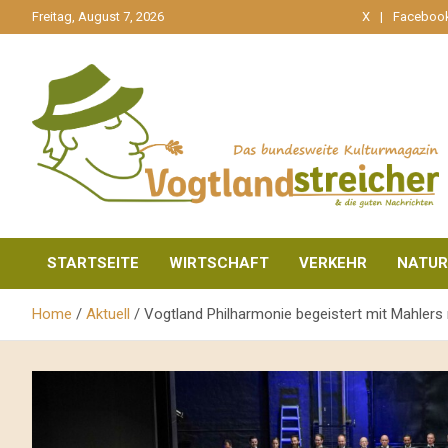
gehe
Freitag, August 7, 2026
X
Faceboo
zum
Inhalt
aktuell & mittendrin
Vogtlandstreicher
STARTSEITE
WIRTSCHAFT
VERKEHR
NATUR
Home
Aktuell
Vogtland Philharmonie begeistert mit Mahler