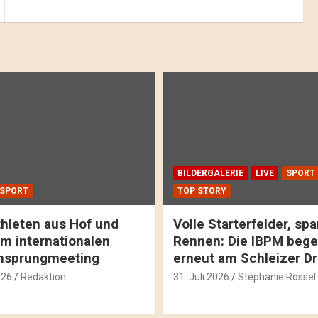
BILDERGALERIE
LIVE
SPORT
SPORT
TOP STORY
hleten aus Hof und
Volle Starterfelder, s
m internationalen
Rennen: Die IBPM bege
hsprungmeeting
erneut am Schleizer D
026
Redaktion
31. Juli 2026
Stephanie Rössel