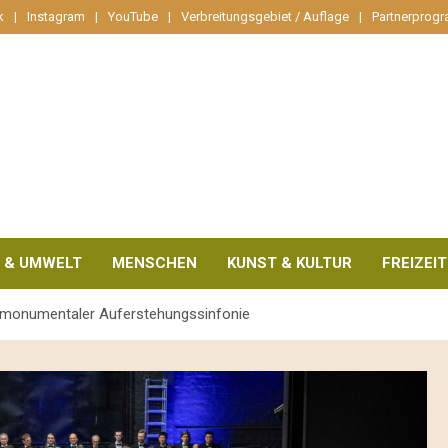
k
Instagram
YouTube
Verbreitungsgebiet / Auflage
Partnerprog
 & UMWELT
MENSCHEN
KUNST & KULTUR
FREIZEIT
s monumentaler Auferstehungssinfonie