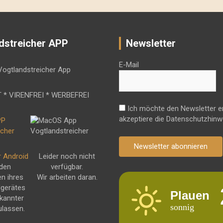
dstreicher APP
Newsletter
E-Mail
 * VIRENFREI * WERBEFREI
Ich möchte den Newsletter e
akzeptiere die Datenschutzhinw
Newsletter abonnieren
r Android
Leider noch nicht
 den
verfügbar.
en ihres
Wir arbeiten daran.
dgerätes
Plauen
kannter
sonnig
ulassen.