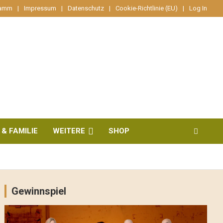
ramm
Impressum
Datenschutz
Cookie-Richtlinie (EU)
Log In
 & FAMILIE
WEITERE
SHOP
Gewinnspiel