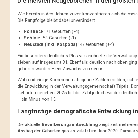
Die meisten Neugeborenen in den größten 
Wie bereits in den Jahren zuvor konzentrieren sich die mei
Die Rangfolge bleibt dabei unverändert:
Pößneck:
71 Geburten (-4)
Schleiz:
53 Geburten (-1)
Neustadt (inkl. Kospoda):
47 Geburten (+4)
Ein besonders deutliches Plus verzeichnete die Verwaltung
sieben auf insgesamt 31. Ebenfalls deutlich nach oben gin
geboren wurden – ein Zuwachs von sechs.
Während einige Kommunen steigende Zahlen melden, gab es 
die Entwicklung in der Verwaltungsgemeinschaft Triptis. Do
Geburten gegeben. 2025 fiel die Zahl jedoch wieder deutlich
– ein Minus von 15.
Langfristige
demografische Entwicklung im
Die aktuelle
Bevölkerungsentwicklung
zeigt seit mehrere
Anstieg der Geburten gab es zuletzt im Jahr 2020. Damals s