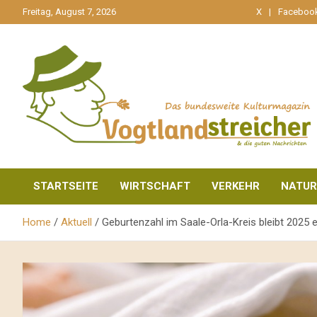
gehe
Freitag, August 7, 2026
X
Faceboo
zum
Inhalt
aktuell & mittendrin
Vogtlandstreicher
STARTSEITE
WIRTSCHAFT
VERKEHR
NATUR
Home
Aktuell
Geburtenzahl im Saale-Orla-Kreis bleibt 2025 