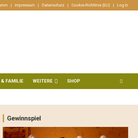
ramm
Impressum
Datenschutz
Cookie-Richtlinie (EU)
Log In
 & FAMILIE
WEITERE
SHOP
Gewinnspiel