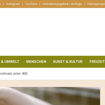
k
Instagram
YouTube
Verbreitungsgebiet / Auflage
Partnerprog
 & UMWELT
MENSCHEN
KUNST & KULTUR
FREIZEIT
erstmals unter 400