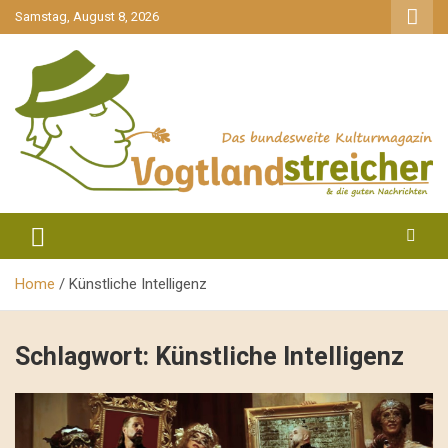
gehe
Samstag, August 8, 2026
zum
Inhalt
aktuell & mittendrin
Vogtlandstreicher
Home
Künstliche Intelligenz
Schlagwort:
Künstliche Intelligenz